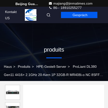
majiang@jinmatimes.com
Beijing Guangtian Runze Technology Co., Ltd.
86-- 18910255277
Kontakt
Gespräch
German
US
produits
Haus
>
Produits
>
HPE-Gestell-Server
>
ProLiant DL380
Gen11 4416+ 2.1GHz 20-Kern 1P 32GB-R MR408i-o NC 8SFF
800W PS Server