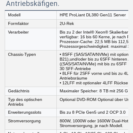
Antriebskäfigen.
Modell
HPE ProLiant DL380 Gen11 Server
Formfaktor
2U-Rek
Verarbeiter
Bis zu 2 der Intel® Xeon® Skalierbare
verfügbar: 16 bis 60 Kerne, je nach Pr
Prozessor-Cache: 22,5 MB bis 112,5 M
Prozessorgeschwindigkeit: maximal 3,
Chassis-Typen
• 8SFF (SAS/SATA/NVMe) mit optional
B21),und/oder bis zu 6SFF hinteren An
((SAS/SATA/NVMe) mit bis zu 6SFF hin
30 SFF-Antriebe
• 8LFF für 2SFF vorne und bis zu 4LFF 
Antriebsräume
• 12LFF mit optionaler 4LFF Rückseite
Gedächtnis
Maximaler Speicher: 8 TB mit 256 GB
Typ des optischen
Optional DVD-ROM Optional über Unive
Antriebs
Erweiterungsslots
Bis zu 8 PCIe Gen5 und 2 OCP 3.0
Stromversorgung
800W, 1000W oder 1600W Dual-Hot-Plu
Stromversorgung, je nach Modell.