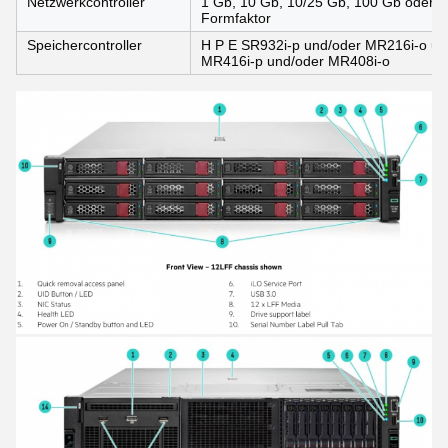
Netzwerkcontroller
1 Gb, 10 Gb, 10/25 Gb, 100 Gb oder 2
Formfaktor
Speichercontroller
H P E SR932i-p und/oder MR216i-o un
MR416i-p und/oder MR408i-o