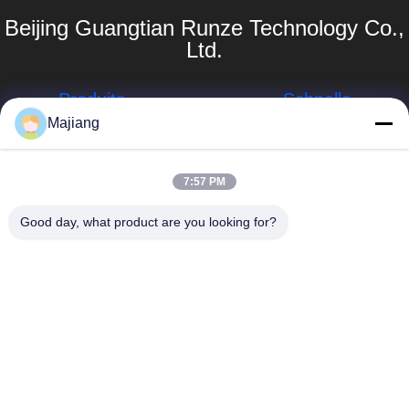
Beijing Guangtian Runze Technology Co.,
Ltd.
Produits
Schnelle
Links
Majiang
Server Dells GPU
Unternehmensprofil
majiang@jinmatimes.com
HPE-Gestell-
7:57 PM
Server
Werksbesichtigung
86--
Good day, what product are you looking for?
18910255277
Server Lenovo
Qualitätskontrolle
GPU
Raum 405,
Nachrichten
Gebäude 14, Yard
Dell Rack Server
38, Südbereich
Sitemap
Grönlands
Server Inspur
Zhongyang bitte,
GPU
Datenschutzrichtlinie
Peking China.
Server Huaweis
GPU