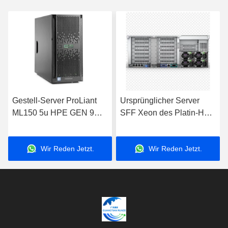
Gestell-Server ProLiant
Ursprünglicher Server
ML150 5u HPE GEN 9
SFF Xeon des Platin-HPE
stützt E5 2600 V3 V4 CPU
Proliant DL580 Gen10
869845-B21 8164 P408I-
Wir Reden Jetzt.
Wir Reden Jetzt.
P 4U