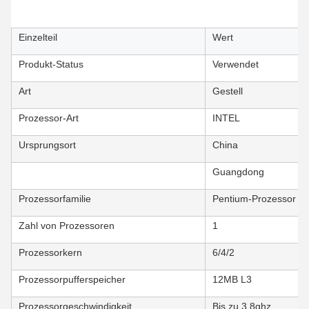
Einzelteil
Wert
Produkt-Status
Verwendet
Art
Gestell
Prozessor-Art
INTEL
Ursprungsort
China
Guangdong
Prozessorfamilie
Pentium-Prozessor Int
Zahl von Prozessoren
1
Prozessorkern
6/4/2
Prozessorpufferspeicher
12MB L3
Prozessorgeschwindigkeit
Bis zu 3.8ghz