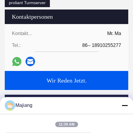
proliant Turmserver
Kontaktpersonen
Kontaktpersonen:
Mr. Ma
Tel.:
86-- 18910255277
Wir Reden Jetzt.
Verschicken Sie uns
Majiang
11:39 AM