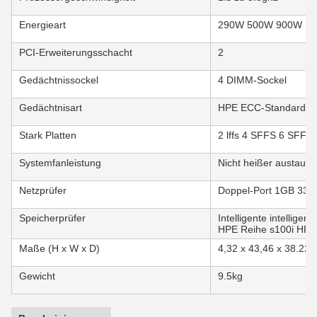
Energieart
290W 500W 900W
PCI-Erweiterungsschacht
2
Gedächtnissockel
4 DIMM-Sockel
Gedächtnisart
HPE ECC-Standardge
Stark Platten
2 lffs 4 SFFS 6 SFFS
Systemfanleistung
Nicht heißer austausc
Netzprüfer
Doppel-Port 1GB 332i
Speicherprüfer
Intelligente intelligen
HPE Reihe s100i HP
Maße (H x W x D)
4,32 x 43,46 x 38.22
Gewicht
9.5kg