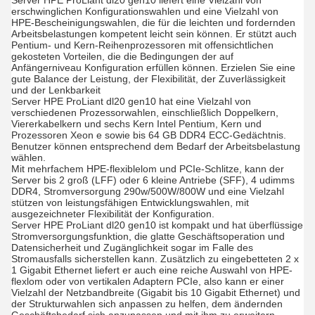
Server HPE ProLiant dl20 gen10 liefert eine Vielzahl von
erschwinglichen Konfigurationswahlen und eine Vielzahl von
HPE-Bescheinigungswahlen, die für die leichten und fordernden
Arbeitsbelastungen kompetent leicht sein können. Er stützt auch
Pentium- und Kern-Reihenprozessoren mit offensichtlichen
gekosteten Vorteilen, die die Bedingungen der auf
Anfängerniveau Konfiguration erfüllen können. Erzielen Sie eine
gute Balance der Leistung, der Flexibilität, der Zuverlässigkeit
und der Lenkbarkeit
Server HPE ProLiant dl20 gen10 hat eine Vielzahl von
verschiedenen Prozessorwahlen, einschließlich Doppelkern,
Viererkabelkern und sechs Kern Intel Pentium, Kern und
Prozessoren Xeon e sowie bis 64 GB DDR4 ECC-Gedächtnis.
Benutzer können entsprechend dem Bedarf der Arbeitsbelastung
wählen.
Mit mehrfachem HPE-flexiblelom und PCIe-Schlitze, kann der
Server bis 2 groß (LFF) oder 6 kleine Antriebe (SFF), 4 udimms
DDR4, Stromversorgung 290w/500W/800W und eine Vielzahl
stützen von leistungsfähigen Entwicklungswahlen, mit
ausgezeichneter Flexibilität der Konfiguration.
Server HPE ProLiant dl20 gen10 ist kompakt und hat überflüssige
Stromversorgungsfunktion, die glatte Geschäftsoperation und
Datensicherheit und Zugänglichkeit sogar im Falle des
Stromausfalls sicherstellen kann. Zusätzlich zu eingebetteten 2 x
1 Gigabit Ethernet liefert er auch eine reiche Auswahl von HPE-
flexlom oder von vertikalen Adaptern PCIe, also kann er einer
Vielzahl der Netzbandbreite (Gigabit bis 10 Gigabit Ethernet) und
der Strukturwahlen sich anpassen zu helfen, dem ändernden