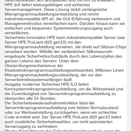
Geschäftsbedarf sich anzupassen und mit ihm zu erweitern.
HPE ilo5 liefert leistungsfähiges und einfaches
Servermanagement. Diese Lösung stützt umfangreiche
Mikroprogrammaufstellungsentwicklung und nimmt
industriekompatible API an, die GUI-Erfahrung verbessern und
Managementmodus vereinfachen kann. Darüber hinaus kann sie
einfachen und bequemen Systementstörungszugang auch
verwirklichen.
Sicherheits-Innovation HPE kann industriekompatible Server (wie
Server HPE ProLiant dl20 gen10) mit den
Mikroprogrammaufstellung versehen, die direkt auf Silizium-Chips
verankert werden. Mithilfe der verlässlichen Silikonwurzeln
eingebaute Sicherheitsschutzläufe durch den Lebenszyklus des
ganzen Lebens des Servers. Unter dem
Überprüfungsmechanismus der
Realzeitmikroprogrammaufstellungswirksamkeit, Millionen Linien
Mikroprogrammaufstellungscodeanfang, der vor den
Serverbetriebssystemanfängen läuft.
Ausgabe moderner Sicherheit HPE ILO liefert
Kernsystemmikroprogrammaufstellung, um die Wirksamkeit und
die Zuverlässigkeit von Servermikroprogrammaufstellung zu
überprüfen alle 24 Stunden.
Die Sicherheitswiederaufnahmefunktion lässt die
Servermikroprogrammaufstellung zum letzten Normalzustand
oder zur Werkseinstellung zurückgehen, wenn ein schlechter
Code ermittelt wird. Der Server HPE ProLiant dl20 gen10 liefert
auch zusätzliche Sicherheitswahlen, um nicht autorisierten
Serverzugang zu verhindern.