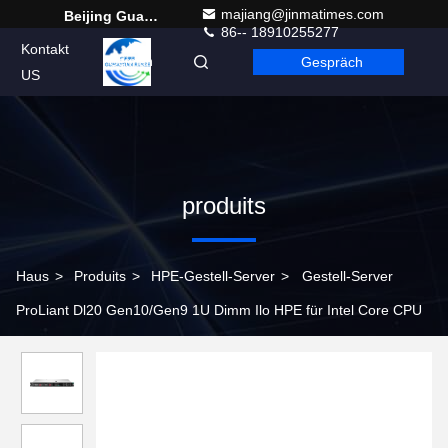
majiang@jinmatimes.com
Beijing Guangtian Runze Technology Co., Ltd.
86-- 18910255277
Kontakt
Gespräch
German
US
produits
Haus
>
Produits
>
HPE-Gestell-Server
>
Gestell-Server
ProLiant Dl20 Gen10/Gen9 1U Dimm Ilo HPE für Intel Core CPU