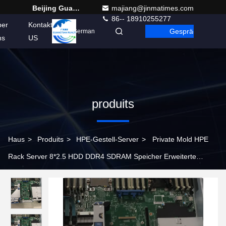
Beijing Guangtian Runze Technology Co., Ltd.
majiang@jinmatimes.com
86-- 18910255277
ber
Kontakt
Gespräch
German
ns
US
produits
Haus
>
Produits
>
HPE-Gestell-Server
>
Private Mold HPE
Rack Server 8*2.5 HDD DDR4 SDRAM Speicher Erweiterte
Technologie