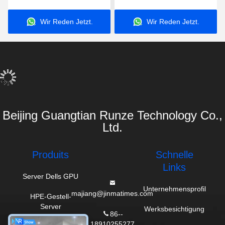
869845-B21 8164 P408I-
Gold5218
Wir Reden Jetzt.
Wir Reden Jetzt.
P 4U
Beijing Guangtian Runze Technology Co.,
Ltd.
Produits
Schnelle
Links
Server Dells GPU
Unternehmensprofil
majiang@jinmatimes.com
HPE-Gestell-
Server
Werksbesichtigung
86--
18910255277