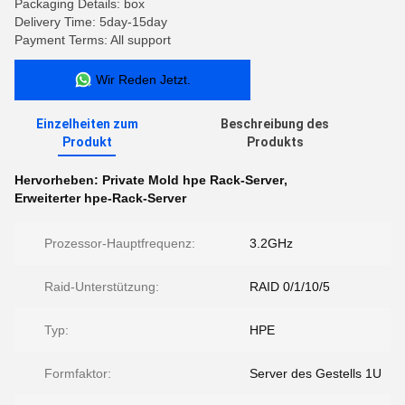
Packaging Details: box
Delivery Time: 5day-15day
Payment Terms: All support
Wir Reden Jetzt.
Einzelheiten zum
Beschreibung des
Produkt
Produkts
Hervorheben:
Private Mold hpe Rack-Server
,
Erweiterter hpe-Rack-Server
Prozessor-Hauptfrequenz:
3.2GHz
Raid-Unterstützung:
RAID 0/1/10/5
Typ:
HPE
Formfaktor:
Server des Gestells 1U