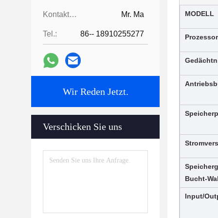
MODELL
Kontaktpersonen:
Mr. Ma
Tel.:
86-- 18910255277
Prozessor
Gedächtn
Antriebs
Wir Reden Jetzt.
Speicherp
Verschicken Sie uns
Stromver
Speicherg
Bucht-Wa
Input/Out