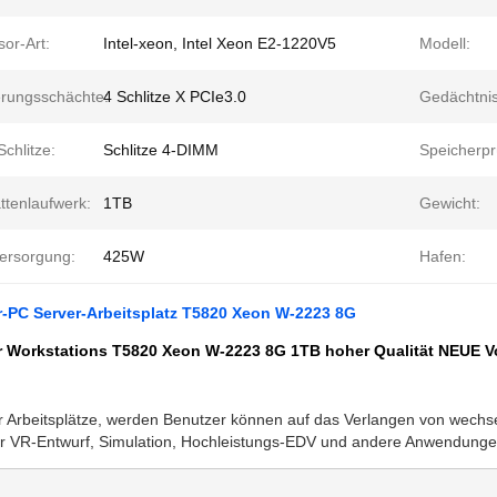
or-Art:
Intel-xeon, Intel Xeon E2-1220V5
Modell:
erungsschächte:
4 Schlitze X PCIe3.0
Gedächtnis
chlitze:
Schlitze 4-DIMM
Speicherpr
ttenlaufwerk:
1TB
Gewicht:
ersorgung:
425W
Hafen:
-PC Server-Arbeitsplatz T5820 Xeon W-2223 8G
 Workstations T5820 Xeon W-2223 8G 1TB hoher Qualität NEUE Vo
ür Arbeitsplätze, werden Benutzer können auf das Verlangen von wech
für VR-Entwurf, Simulation, Hochleistungs-EDV und andere Anwendungen 