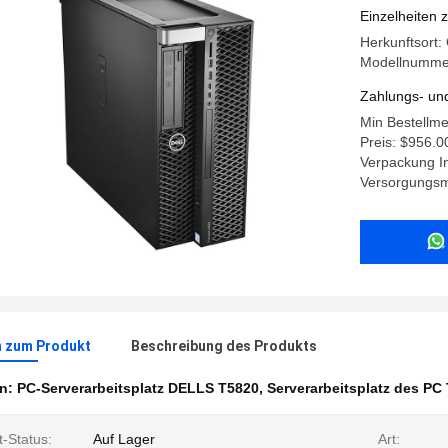
Einzelheiten 
Herkunftsort
Modellnumme
Zahlungs- un
Min Bestellme
Preis: $956.0
Verpackung I
Versorgungsma
n zum Produkt
Beschreibung des Produkts
en:
PC-Serverarbeitsplatz DELLS T5820
,
Serverarbeitsplatz des PC
-Status:
Auf Lager
Art: