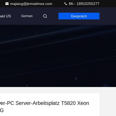
majiang@jinmatimes.com
86-- 18910255277
akt US
Gespräch
German
er-PC Server-Arbeitsplatz T5820 Xeon
8G