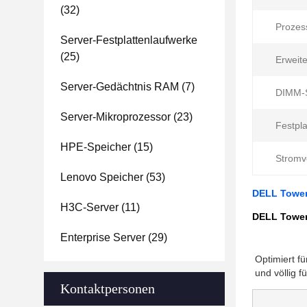
(32)
Prozess
Server-Festplattenlaufwerke
(25)
Erweit
Server-Gedächtnis RAM
(7)
DIMM-S
Server-Mikroprozessor
(23)
Festpla
HPE-Speicher
(15)
Stromv
Lenovo Speicher
(53)
DELL Tower
H3C-Server
(11)
DELL Tower
Enterprise Server
(29)
Optimiert f
und völlig 
Kontaktpersonen