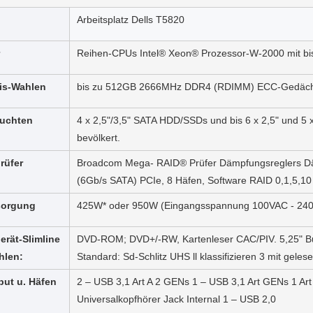
Arbeitsplatz Dells T5820
Reihen-CPUs Intel® Xeon® Prozessor-W-2000 mit bi
is-Wahlen
bis zu 512GB 2666MHz DDR4 (RDIMM) ECC-Gedächtn
buchten
4 x 2,5"/3,5" SATA HDD/SSDs und bis 6 x 2,5" und 5 x
bevölkert.
rüfer
Broadcom Mega- RAID® Prüfer Dämpfungsreglers Dä
(6Gb/s SATA) PCIe, 8 Häfen, Software RAID 0,1,5,10
sorgung
425W* oder 950W (Eingangsspannung 100VAC - 24
erät-Slimline
DVD-ROM; DVD+/-RW, Kartenleser CAC/PIV. 5,25" B
hlen:
Standard: Sd-Schlitz UHS ll klassifizieren 3 mit geles
put u. Häfen
2 – USB 3,1 Art A 2 GENs 1 – USB 3,1 Art GENs 1 Art 
Universalkopfhörer Jack Internal 1 – USB 2,0