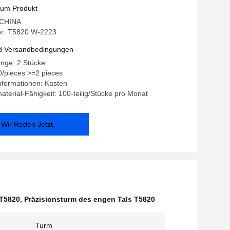
zum Produkt
: CHINA
r: T5820 W-2223
d Versandbedingungen
nge: 2 Stücke
0/pieces >=2 pieces
nformationen: Kasten
terial-Fähigkeit: 100-teilig/Stücke pro Monat
Wir Reden Jetzt.
 T5820
,
Präzisionsturm des engen Tals T5820
Turm