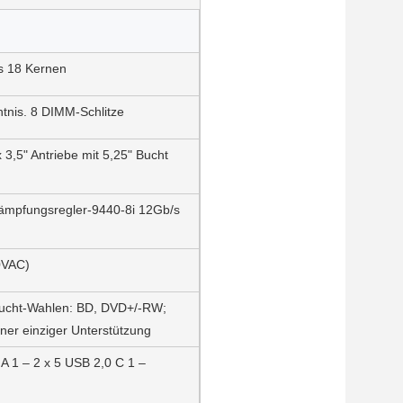
s 18 Kernen
is. 8 DIMM-Schlitze
 3,5" Antriebe mit 5,25" Bucht
mpfungsregler-9440-8i 12Gb/s
0VAC)
ucht-Wahlen: BD, DVD+/-RW;
ener einziger Unterstützung
A 1 – 2 x 5 USB 2,0 C 1 –