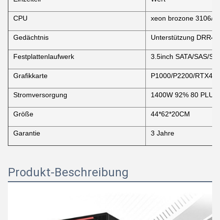
CPU
xeon brozone 3106/sil
Gedächtnis
Unterstützung DRR4 26
Festplattenlaufwerk
3.5inch SATA/SAS/SS
Grafikkarte
P1000/P2200/RTX40
Stromversorgung
1400W 92% 80 PLUS: 
Größe
44*62*20CM
Garantie
3 Jahre
Produkt-Beschreibung