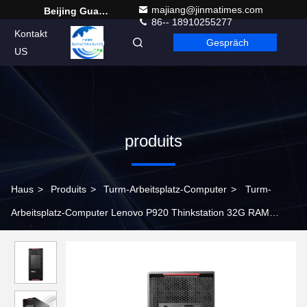
majiang@jinmatimes.com
Beijing Guangtian Runze Technology Co., Ltd.
86-- 18910255277
Kontakt
Gespräch
German
US
produits
Haus
>
Produits
>
Turm-Arbeitsplatz-Computer
>
Turm-
Arbeitsplatz-Computer Lenovo P920 Thinkstation 32G RAM
512GSSD mit Prozessor 4214R