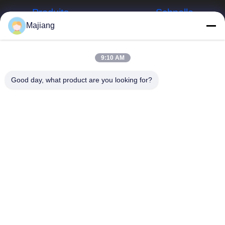
Produits
Schnelle
Links
Majiang
Server Dells GPU
Unternehmensprofil
majiang@jinmatimes.com
HPE-Gestell-
9:10 AM
Server
Werksbesichtigung
86--
Good day, what product are you looking for?
18910255277
Server Lenovo
Qualitätskontrolle
GPU
Raum 405,
Nachrichten
Gebäude 14, Yard
Dell Rack Server
38, Südbereich
Sitemap
Grönlands
Server Inspur
Zhongyang bitte,
GPU
Datenschutzrichtlinie
Peking China.
Server Huaweis
GPU
Speicherserver
des engen Tals