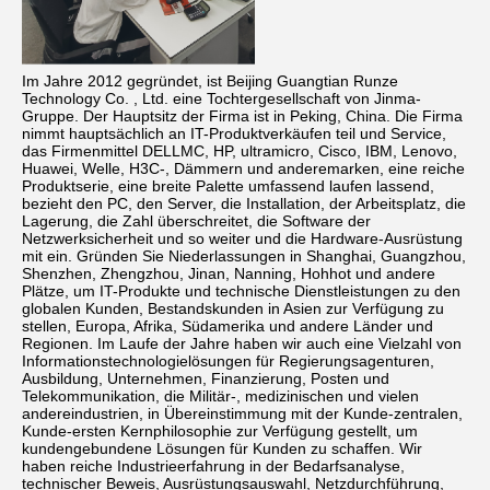
Im Jahre 2012 gegründet, ist Beijing Guangtian Runze 
Technology Co. , Ltd. eine Tochtergesellschaft von Jinma-
Gruppe. Der Hauptsitz der Firma ist in Peking, China. Die Firma 
nimmt hauptsächlich an IT-Produktverkäufen teil und Service, 
das Firmenmittel DELLMC, HP, ultramicro, Cisco, IBM, Lenovo, 
Huawei, Welle, H3C-, Dämmern und anderemarken, eine reiche 
Produktserie, eine breite Palette umfassend laufen lassend, 
bezieht den PC, den Server, die Installation, der Arbeitsplatz, die 
Lagerung, die Zahl überschreitet, die Software der 
Netzwerksicherheit und so weiter und die Hardware-Ausrüstung 
mit ein. Gründen Sie Niederlassungen in Shanghai, Guangzhou, 
Shenzhen, Zhengzhou, Jinan, Nanning, Hohhot und andere 
Plätze, um IT-Produkte und technische Dienstleistungen zu den 
globalen Kunden, Bestandskunden in Asien zur Verfügung zu 
stellen, Europa, Afrika, Südamerika und andere Länder und 
Regionen. Im Laufe der Jahre haben wir auch eine Vielzahl von 
Informationstechnologielösungen für Regierungsagenturen, 
Ausbildung, Unternehmen, Finanzierung, Posten und 
Telekommunikation, die Militär-, medizinischen und vielen 
andereindustrien, in Übereinstimmung mit der Kunde-zentralen, 
Kunde-ersten Kernphilosophie zur Verfügung gestellt, um 
kundengebundene Lösungen für Kunden zu schaffen. Wir 
haben reiche Industrieerfahrung in der Bedarfsanalyse, 
technischer Beweis, Ausrüstungsauswahl, Netzdurchführung, 