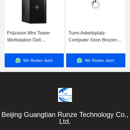
Präzision Mini Tower
Turm-Arbeitsplatz-
Workstation Dell
Computer Xeon Brozone
Workstation T3660 I7-
3106 Dell Precisions
12700 WX3200 4GB
T7920
Wir Reden Jetzt.
Wir Reden Jetzt.
Beijing Guangtian Runze Technology Co.,
Ltd.