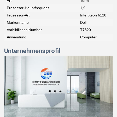
Art
Turm
Prozessor-Hauptfrequenz
1,9
Prozessor-Art
Intel Xeon 6128
Markenname
Dell
Vorbildliches Number
T7820
Anwendung
Computer
Unternehmensprofil