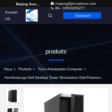
majiang@jinmatimes.com
Beijing Guangtian Runze Technology Co., Ltd.
86-- 18910255277
Kontakt
Gespräch
German
US
produits
Haus
>
Produits
>
Turm-Arbeitsplatz-Computer
>
Hochleistungs-Dell Desktop Tower Workstation Dell-Präzision
T7820