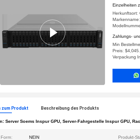
Rackmou
Einzelheiten 
Herkunftsort
Markenname:
Modellnumme
Zahlungs- un
Min Bestellme
Preis: $4,045
Verpackung I
n zum Produkt
Beschreibung des Produkts
en:
Server Soems Inspur GPU
,
Server-Fahrgestelle Inspur GPU
,
Rac
e Form:
NEIN
Produkt-St