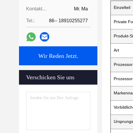
Einzelteil
Kontaktpersonen:
Mr. Ma
Tel.:
86-- 18910255277
Private F
Produkt-S
Art
Wir Reden Jetzt.
Prozessor
Verschicken Sie uns
Prozessor
Markenn
Vorbildli
Ursprungs