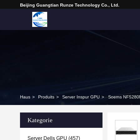
Beijing Guangtian Runze Technology Co., Ltd.
Haus
>
Produits
>
Server Inspur GPU
>
Soems NF5280M6
Kategorie
Server Dells GPU
(457)