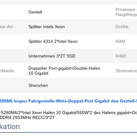
Prozessor-
Gestell
Hauptfrequ
or-Art:
Splitter Intels Xeon
Größe:
Splitter 4314 2*Intel Xeon
RAM:
Unternehmen 3*2T SSD
RAID:
Doppelter Port-gigabit+Double-Hafen
rkkarte:
Stromvers
10 Gigabit
Shenzhen
80M6 Inspur Fahrgestelle-Wirts-Doppel-Port Gigabit des Gestell
5280M6/2*Intel Xeon 
Hafen 10 Gigabit/550W*2
 des 
Hafens gigabit+D
 DDR4 2933MHz RECC/3*2T
kation