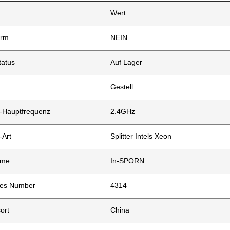
Wert
orm
NEIN
tatus
Auf Lager
Gestell
-Hauptfrequenz
2.4GHz
-Art
Splitter Intels Xeon
ame
In-SPORN
ches Number
4314
ort
China