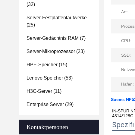
(32)
Art:
Server-Festplattenlaufwerke
(25)
Prozess
Server-Gedächtnis RAM
(7)
CPU:
Server-Mikroprozessor
(23)
SSD:
HPE-Speicher
(15)
Netzwe
Lenovo Speicher
(53)
Hafen:
H3C-Server
(11)
Soems NF52
Enterprise Server
(29)
IN-SPUR NF
4314/128G
Spezifi
Kontaktpersonen