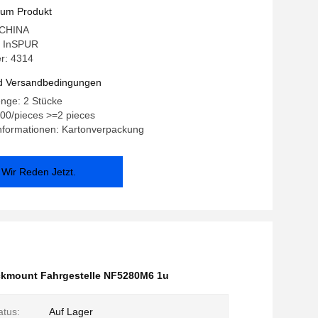
nt
zum Produkt
: CHINA
 InSPUR
r: 4314
d Versandbedingungen
nge: 2 Stücke
.00/pieces >=2 pieces
nformationen: Kartonverpackung
Wir Reden Jetzt.
kmount Fahrgestelle NF5280M6 1u
atus:
Auf Lager