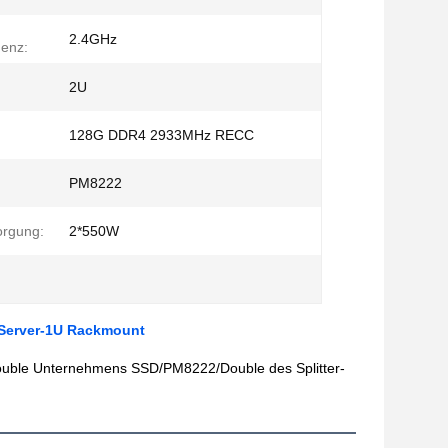
2.4GHz
enz:
2U
128G DDR4 2933MHz RECC
PM8222
orgung:
2*550W
-Server-1U Rackmount
ouble
 Unternehmens
 SSD/PM8222/Double 
des
 Splitter-