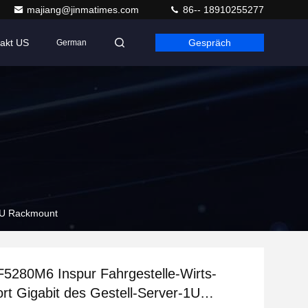
majiang@jinmatimes.com
86-- 18910255277
akt US
Gespräch
German
-1U Rackmount
5280M6 Inspur Fahrgestelle-Wirts-
rt Gigabit des Gestell-Server-1U