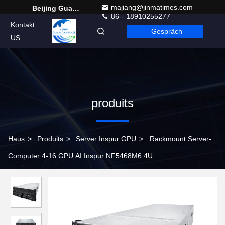
majiang@jinmatimes.com
Beijing Guangtian Runze Technology Co., Ltd.
86-- 18910255277
Kontakt
Gespräch
German
US
produits
Haus
>
Produits
>
Server Inspur GPU
>
Rackmount Server-
Computer 4-16 GPU AI Inspur NF5468M6 4U