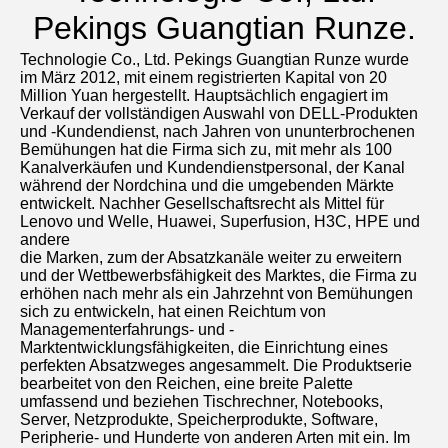
Pekings Guangtian Runze.
Technologie Co., Ltd. Pekings Guangtian Runze wurde 
im März 2012, mit einem registrierten Kapital von 20 
Million Yuan hergestellt. Hauptsächlich engagiert im 
Verkauf der vollständigen Auswahl von DELL-Produkten 
und -Kundendienst, nach Jahren von ununterbrochenen 
Bemühungen hat die Firma sich zu, mit mehr als 100 
Kanalverkäufen und Kundendienstpersonal, der Kanal 
während der Nordchina und die umgebenden Märkte 
entwickelt. Nachher Gesellschaftsrecht als Mittel für 
Lenovo und Welle, Huawei, Superfusion, H3C, HPE und 
andere
die Marken, zum der Absatzkanäle weiter zu erweitern 
und der Wettbewerbsfähigkeit des Marktes, die Firma zu 
erhöhen nach mehr als ein Jahrzehnt von Bemühungen 
sich zu entwickeln, hat einen Reichtum von 
Managementerfahrungs- und -
Marktentwicklungsfähigkeiten, die Einrichtung eines 
perfekten Absatzweges angesammelt. Die Produktserie 
bearbeitet von den Reichen, eine breite Palette 
umfassend und beziehen Tischrechner, Notebooks, 
Server, Netzprodukte, Speicherprodukte, Software, 
Peripherie- und Hunderte von anderen Arten mit ein. Im 