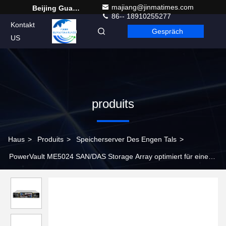
majiang@jinmatimes.com
Beijing Guangtian Runze Technology Co., Ltd.
86-- 18910255277
Kontakt
Gespräch
German
US
produits
Haus
>
Produits
>
Speicherserver Des Engen Tals
>
PowerVault ME5024 SAN/DAS Storage Array optimiert für eine
Vielzahl von Applikationen mit gemischten Workloads