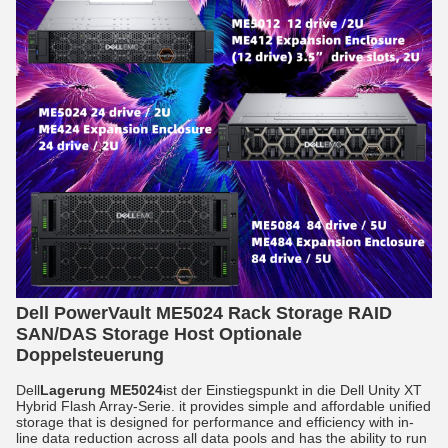
Dell PowerVault ME5024 Rack Storage RAID
SAN/DAS Storage Host Optionale
Doppelsteuerung
Dell
Lagerung ME5024
ist der Einstiegspunkt in die Dell Unity XT
Hybrid Flash Array-Serie. it provides simple and affordable unified
storage that is designed for performance and efficiency with in-
line data reduction across all data pools and has the ability to run