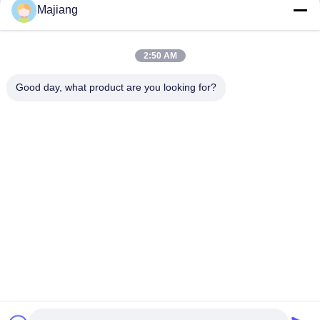
Majiang
2:50 AM
Good day, what product are you looking for?
Tags:
Gestellbergnetzwerkspeicher
Server mit acht Kernen
Arbeitsplatzserver
Kontaktpersonen
Kontaktpersonen:
Mr. Ma