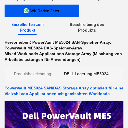
Wir Reden Jetzt.
Einzelheiten zum
Beschreibung des
Produkt
Produkts
Hervorheben:
PowerVault ME5024 SAN-Speicher-Array
,
PowerVault ME5024 DAS-Speicher-Array
,
Mixed Workloads Applications Storage Array (Mischung von
Arbeitsbelastungen für Anwendungen)
Produktbezeichnung:
DELL Lagerung ME5024
PowerVault ME5024 SAN/DAS Storage Array optimiert für eine
Vielzahl von Applikationen mit gemischten Workloads