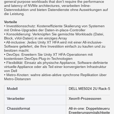
general purpose workloads that don’t require the performance
and latency of NVMe architectures, verarbeiten Inline-
Datenreduktion und bieten Datendienste ohne Auswirkungen auf
die Leistung.
Vorteile
• Investitionsschutz: Kosteneffiziente Skalierung von Systemen
mit Online-Upgrades der Daten-in-place-Controller
• Konsolidierung: Verknüpfen Sie gemischte Workloads (Datei,
Block, vVol-Daten) in ein einziges Array
• All-inclusive: Jedes Unity XT HFA wird mit einer All-inclusive-
Software geliefert, die Ihre Investition einfach zu kaufen und zu
besitzen macht.
• DevOps: Erweitern Sie Unity XT HFA-Operationen mit
kostenlosen DevOps-Plug-in-Technologien
• Flexibilität: Einsatz als physische Appliance, Software-definierte
virtuelle Appliance oder als Teil einer konvergierten Infrastruktur
von Dell
• Metro-Knoten: wahre aktive-aktive synchrone Replikation über
Metro-Distanzen
Modell
DELL ME5024 2U Rack-Ser
Verarbeiter
Xeon®-Prozessoren
Chassisformat
All-in-one: Doppelsteuerung
Erweiterungsmöglichkeiten