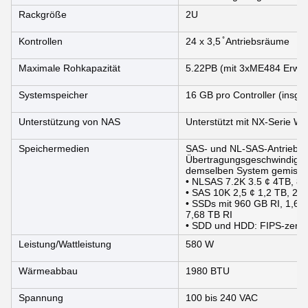
Rackgröße
2U
Kontrollen
24 x 3,5 ̊ Antriebsräume
Maximale Rohkapazität
5.22PB (mit 3xME484 Erwei
Systemspeicher
16 GB pro Controller (insg
Unterstützung von NAS
Unterstützt mit NX-Serie 
Speichermedien
SAS- und NL-SAS-Antriebe; 
Übertragungsgeschwindigke
demselben System gemisch
• NLSAS 7.2K 3.5 ¢ 4TB, 8
• SAS 10K 2,5 ¢ 1,2 TB, 2,4
• SSDs mit 960 GB RI, 1,6 
7,68 TB RI
• SDD und HDD: FIPS-zertif
Leistung/Wattleistung
580 W
Wärmeabbau
1980 BTU
Spannung
100 bis 240 VAC