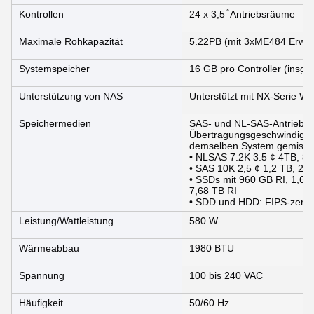
Kontrollen
24 x 3,5 ̊ Antriebsräume
Maximale Rohkapazität
5.22PB (mit 3xME484 Erwei
Systemspeicher
16 GB pro Controller (insg
Unterstützung von NAS
Unterstützt mit NX-Serie 
Speichermedien
SAS- und NL-SAS-Antriebe; 
Übertragungsgeschwindigke
demselben System gemisch
• NLSAS 7.2K 3.5 ¢ 4TB, 8
• SAS 10K 2,5 ¢ 1,2 TB, 2,4
• SSDs mit 960 GB RI, 1,6 
7,68 TB RI
• SDD und HDD: FIPS-zertif
Leistung/Wattleistung
580 W
Wärmeabbau
1980 BTU
Spannung
100 bis 240 VAC
Häufigkeit
50/60 Hz