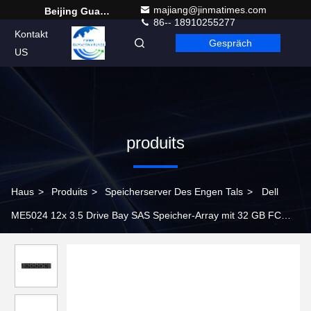
majiang@jinmatimes.com
Beijing Guangtian Runze Technology Co., Ltd.
86-- 18910255277
Kontakt
Gespräch
German
US
produits
Haus
>
Produits
>
Speicherserver Des Engen Tals
>
Dell
ME5024 12x 3.5 Drive Bay SAS Speicher-Array mit 32 GB FC
Port 2U Rack Größe