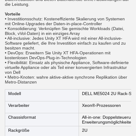
die Leistung.
Vorteile
• Investitionsschutz: Kosteneffiziente Skalierung von Systemen
mit Online-Upgrades der Daten-in-place-Controller
• Konsolidierung: Verknüpfen Sie gemischte Workloads (Datei,
Block, vVol-Daten) in ein einziges Array
• All-inclusive: Jedes Unity XT HFA wird mit einer All-inclusive-
Software geliefert, die Ihre Investition einfach zu kaufen und zu
besitzen macht.
• DevOps: Erweitern Sie Unity XT HFA-Operationen mit
kostenlosen DevOps-Plug-in-Technologien
• Flexibilität: Einsatz als physische Appliance, Software-definierte
virtuelle Appliance oder als Teil einer konvergierten Infrastruktur
von Dell
• Metro-Knoten: wahre aktive-aktive synchrone Replikation über
Metro-Distanzen
Modell
DELL ME5024 2U Rack-Ser
Verarbeiter
Xeon®-Prozessoren
Chassisformat
All-in-one: Doppelsteuerung
Erweiterungsmöglichkeiten
Rackgröße
2U