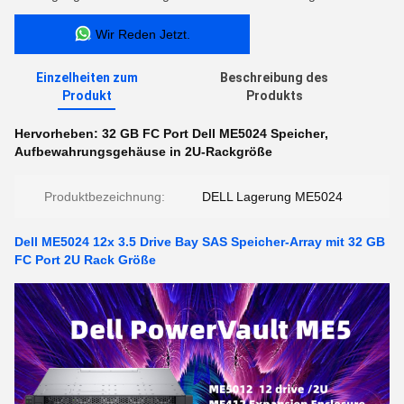
Wir Reden Jetzt.
Einzelheiten zum
Beschreibung des
Produkt
Produkts
Hervorheben:
32 GB FC Port Dell ME5024 Speicher
,
Aufbewahrungsgehäuse in 2U-Rackgröße
Produktbezeichnung:
DELL Lagerung ME5024
Dell ME5024 12x 3.5 Drive Bay SAS Speicher-Array mit 32 GB
FC Port 2U Rack Größe