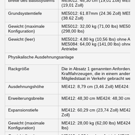
Breite des Basissystems
ME5012: 48,30 cm (19,01 Zoll) ME502
(19,01 Zoll)
Grundsystemtiefe
ME5012: 61.87mm (24.36 Zoll) ME50
(38.62 Zoll)
Gewicht (maximale
ME5012: 32,00 kg (71,00 lbs) ME5024:
Konfiguration)
(298,00 lbs)
Gewicht (leer)
ME5012: 4,80 kg (10,56 lbs) ohne Antr
ME5084: 64,00 kg (141,00 lbs) ohne A
Antriebe
Physikalische Ausdehnungsanlage
Rackgröße
Die in Absatz 1 genannten Anforderung
Kraftfahrzeugen, die in einem anderen
Mitgliedstaat in Verkehr gebracht werd
Ausdehnungshöhe
ME412: 8,79 cm (3,46 Zoll) ME424: 8,
Erweiterungsbreite
ME412: 48,30 cm ME424: 48,30 cm M
Expansionstiefe
ME412: 60,29 cm (23,74 Zoll) ME424:
Zoll)
Gewicht (maximale
ME412: 28,00 kg (62,00 lbs) ME424: 2
Konfiguration)
lbs)