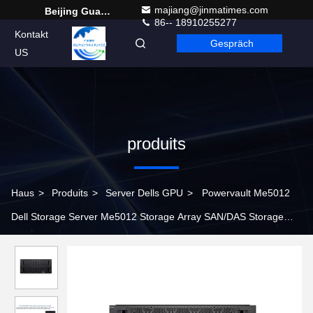
majiang@jinmatimes.com
Beijing Guangtian Runze Technology Co., Ltd.
86-- 18910255277
Kontakt
Gespräch
German
US
produits
Haus
>
Produits
>
Server Dells GPU
>
Powervault Me5012
Dell Storage Server Me5012 Storage Array SAN/DAS Storage
Array