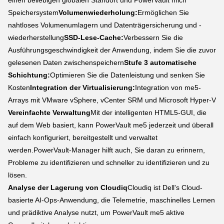
einen beliebigen globalen Standort und PowerVault mich
Speichersystem
Volumenwiederholung:
Ermöglichen Sie
nahtloses Volumenumlagern und Datenträgersicherung und -
wiederherstellung
SSD-Lese-Cache:
Verbessern Sie die
Ausführungsgeschwindigkeit der Anwendung, indem Sie die zuvor
gelesenen Daten zwischenspeichern
Stufe 3 automatische
Schichtung:
Optimieren Sie die Datenleistung und senken Sie
Kosten
Integration der Virtualisierung:
Integration von me5-
Arrays mit VMware vSphere, vCenter SRM und Microsoft Hyper-V
Vereinfachte Verwaltung
Mit der intelligenten HTML5-GUI, die
auf dem Web basiert, kann PowerVault me5 jederzeit und überall
einfach konfiguriert, bereitgestellt und verwaltet
werden.PowerVault-Manager hilft auch, Sie daran zu erinnern,
Probleme zu identifizieren und schneller zu identifizieren und zu
lösen.
Analyse der Lagerung von Cloudiq
Cloudiq ist Dell's Cloud-
basierte AI-Ops-Anwendung, die Telemetrie, maschinelles Lernen
und prädiktive Analyse nutzt, um PowerVault me5 aktive