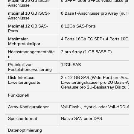
Maximal 25 GB iSCSI-
8 SFP+- oder SFP28-Anschlüsse pro A
Anschlüsse
maximal 10 GB iSCSI-
8 BaseT-Anschlüsse pro Array (nur Unt
Anschlüsse
Maximal 12 GB SAS-
8 12Gb SAS-Ports
Ports
Maximaler
4 Ports 16Gb FC SFP+ 4 Ports 10Gb 
Mehrprotokollport
Höchstmanagementhäfe
2 pro Array (1 GB BASE-T)
n
Protokoll zur
12Gb SAS
Festplattenerweiterung
Disk-Interface-
2 x 12 GB SAS (Wide-Port) pro Array (1
Erweiterungsorte
Erweiterungshäuser pro 2U Basis-Arra
Gehäuse pro 2U-Basisarray Bis zu 3 
Funktionell
Array-Konfigurationen
Voll-Flash-, Hybrid- oder Voll-HDD-Arr
Speicherformat
Native SAN oder DAS
Datenoptimierung