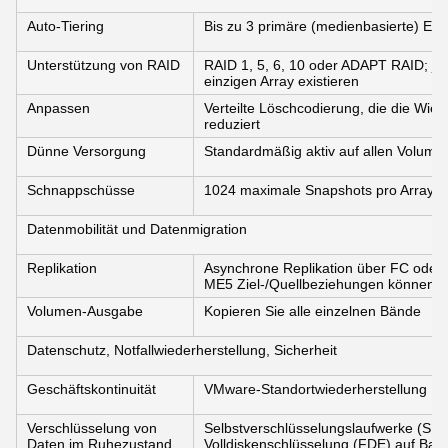
Auto-Tiering
Bis zu 3 primäre (medienbasierte) Eb
Unterstützung von RAID
RAID 1, 5, 6, 10 oder ADAPT RAID; je
einzigen Array existieren
Anpassen
Verteilte Löschcodierung, die die Wied
reduziert
Dünne Versorgung
Standardmäßig aktiv auf allen Volumes,
Schnappschüsse
1024 maximale Snapshots pro Array
Datenmobilität und Datenmigration
Replikation
Asynchrone Replikation über FC oder
ME5 Ziel-/Quellbeziehungen können ein
Volumen-Ausgabe
Kopieren Sie alle einzelnen Bände
Datenschutz, Notfallwiederherstellung, Sicherheit
Geschäftskontinuität
VMware-Standortwiederherstellung
Verschlüsselung von
Selbstverschlüsselungslaufwerke (SE
Daten im Ruhezustand
Volldiskenschlüsselung (FDE) auf Bas