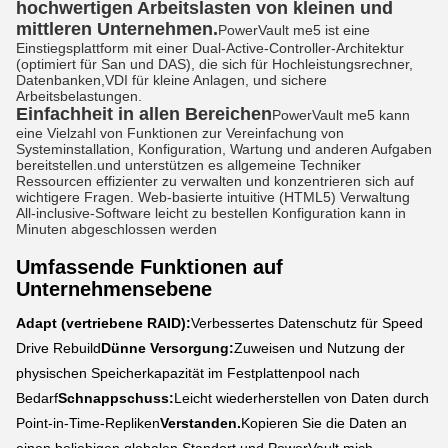
hochwertigen Arbeitslasten von kleinen und
mittleren Unternehmen.
PowerVault me5 ist eine
Einstiegsplattform mit einer Dual-Active-Controller-Architektur
(optimiert für San und DAS), die sich für Hochleistungsrechner,
Datenbanken,VDI für kleine Anlagen, und sichere
Arbeitsbelastungen.
Einfachheit in allen Bereichen
PowerVault me5 kann
eine Vielzahl von Funktionen zur Vereinfachung von
Systeminstallation, Konfiguration, Wartung und anderen Aufgaben
bereitstellen.und unterstützen es allgemeine Techniker
Ressourcen effizienter zu verwalten und konzentrieren sich auf
wichtigere Fragen. Web-basierte intuitive (HTML5) Verwaltung
All-inclusive-Software leicht zu bestellen Konfiguration kann in
Minuten abgeschlossen werden
Umfassende Funktionen auf
Unternehmensebene
Adapt (vertriebene RAID):
Verbessertes Datenschutz für Speed
Drive Rebuild
Dünne Versorgung:
Zuweisen und Nutzung der
physischen Speicherkapazität im Festplattenpool nach
Bedarf
Schnappschuss:
Leicht wiederherstellen von Daten durch
Point-in-Time-Repliken
Verstanden.
Kopieren Sie die Daten an