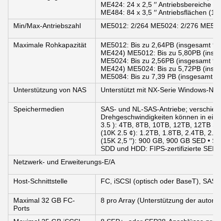
ME424: 24 x 2,5 ′′ Antriebsbereiche (
ME484: 84 x 3,5 ′′ Antriebsflächen (1
Min/Max-Antriebszahl
ME5012: 2/264 ME5024: 2/276 ME508
Maximale Rohkapazität
ME5012: Bis zu 2,64PB (insgesamt 9 
ME424) ME5012: Bis zu 5,80PB (insg
ME5024: Bis zu 2,56PB (insgesamt 9 
ME424) ME5024: Bis zu 5,72PB (insg
ME5084: Bis zu 7,39 PB (insgesamt m
Unterstützung von NAS
Unterstützt mit NX-Serie Windows-NA
Speichermedien
SAS- und NL-SAS-Antriebe; verschied
Drehgeschwindigkeiten können in ein
3.5 ): 4TB, 8TB, 10TB, 12TB, 12TB S
(10K 2.5 ¢): 1.2TB, 1.8TB, 2.4TB, 2.
(15K 2,5 ′′): 900 GB, 900 GB SED • S
SDD und HDD: FIPS-zertifizierte SED
Netzwerk- und Erweiterungs-E/A
Host-Schnittstelle
FC, iSCSI (optisch oder BaseT), SAS
Maximal 32 GB FC-
8 pro Array (Unterstützung der autom
Ports