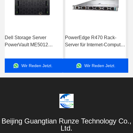
PowerEdge R470 Rack-
PowerEdge R660
Server für Internet-Computer-
Datenspeicher mit Intel
Datenspeicheranwendungen
Xeon-Prozessor für
Server
Geschäftsanwendungen
Wir Reden Jetzt.
Wir Reden Jetzt.
Beijing Guangtian Runze Technology Co.,
Ltd.