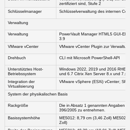
zertifiziert sind, Stufe 2
Schlüsselmanager
Schlüsselverwaltung des internen Cont
Verwaltung
Verwaltung
PowerVault Manager HTML5 GUI-Elem
3.9
VMware vCenter
VMware vCenter Plugin zur Verwaltun
Drehbuch
CLI mit Microsoft PowerShell-API
Unterstütztes Host-
Windows 2022, 2019 und 2016 RHEL 8
Betriebssystem
und 6.7 Citrix Xen Server 8.x und 7.x
Integration der
VMware vSphere (ESXi) vCenter; SRM
Virtualisierung
System der physikalischen Basis
Rackgröße
Die in Absatz 1 genannten Angaben si
396/2005 zu entnehmen.
Basissystemhöhe
ME5012: 8,79 cm (3,46 Zoll) ME5024: 
Zoll)