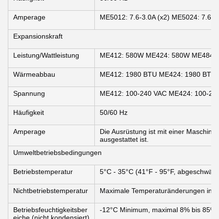
Amperage
ME5012: 7.6-3.0A (x2) ME5024: 7.6-3.
Expansionskraft
Leistung/Wattleistung
ME412: 580W ME424: 580W ME484:
Wärmeabbau
ME412: 1980 BTU ME424: 1980 BTU
Spannung
ME412: 100-240 VAC ME424: 100-24
Häufigkeit
50/60 Hz
Amperage
Die Ausrüstung ist mit einer Maschine 
ausgestattet ist.
Umweltbetriebsbedingungen
Betriebstemperatur
5°C - 35°C (41°F - 95°F, abgeschwä
Nichtbetriebstemperatur
Maximale Temperaturänderungen in ei
Betriebsfeuchtigkeitsber
-12°C Minimum, maximal 8% bis 85%, 
eiche (nicht kondensiert)