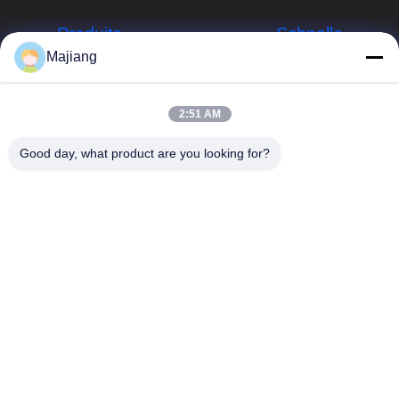
Produits
Schnelle
Links
Majiang
Server Dells GPU
Unternehmensprofil
majiang@jinmatimes.com
HPE-Gestell-
2:51 AM
Server
Werksbesichtigung
86--
Good day, what product are you looking for?
18910255277
Server Lenovo
Qualitätskontrolle
GPU
Raum 405,
Nachrichten
Gebäude 14, Yard
Dell Rack Server
38, Südbereich
Sitemap
Grönlands
Server Inspur
Zhongyang bitte,
GPU
Datenschutzrichtlinie
Peking China.
Server Huaweis
GPU
Speicherserver
des engen Tals