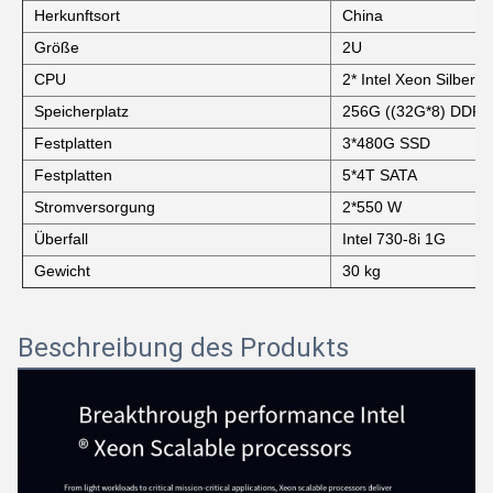
Herkunftsort
China
Größe
2U
CPU
2* Intel Xeon Silber 
Speicherplatz
256G ((32G*8) DDR
Festplatten
3*480G SSD
Festplatten
5*4T SATA
Stromversorgung
2*550 W
Überfall
Intel 730-8i 1G
Gewicht
30 kg
Beschreibung des Produkts