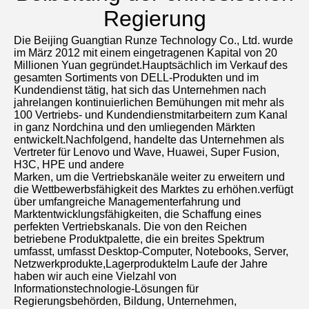
Regierung
Die Beijing Guangtian Runze Technology Co., Ltd. wurde 
im März 2012 mit einem eingetragenen Kapital von 20 
Millionen Yuan gegründet.Hauptsächlich im Verkauf des 
gesamten Sortiments von DELL-Produkten und im 
Kundendienst tätig, hat sich das Unternehmen nach 
jahrelangen kontinuierlichen Bemühungen mit mehr als 
100 Vertriebs- und Kundendienstmitarbeitern zum Kanal 
in ganz Nordchina und den umliegenden Märkten 
entwickelt.Nachfolgend, handelte das Unternehmen als 
Vertreter für Lenovo und Wave, Huawei, Super Fusion, 
H3C, HPE und andere
Marken, um die Vertriebskanäle weiter zu erweitern und 
die Wettbewerbsfähigkeit des Marktes zu erhöhen.verfügt 
über umfangreiche Managementerfahrung und 
Marktentwicklungsfähigkeiten, die Schaffung eines 
perfekten Vertriebskanals. Die von den Reichen 
betriebene Produktpalette, die ein breites Spektrum 
umfasst, umfasst Desktop-Computer, Notebooks, Server, 
Netzwerkprodukte,LagerprodukteIm Laufe der Jahre 
haben wir auch eine Vielzahl von 
Informationstechnologie-Lösungen für 
Regierungsbehörden, Bildung, Unternehmen, 