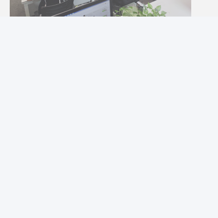
Die Kooperationsstelle
Photo
Video Call
Audio Call
Produktverpackung