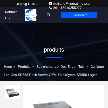
majiang@jinmatimes.com
Beijing Guangtian Runze Technology Co., Ltd.
86-- 18910255277
Kontakt
Gespräch
German
US
produits
Haus
>
Produits
>
Speicherserver Des Engen Tals
>
2u Neue
Len Ovo SR658 Rack Server OEM ThinkSytem SR658 Lager