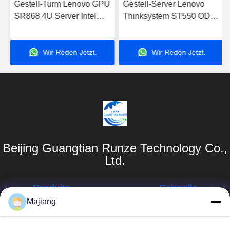
Gestell-Turm Lenovo GPU
Gestell-Server Lenovo
SR868 4U Server Intel
Thinksystem ST550 ODM
2x5218 2x32G 2.3GHz
Lenovo 2U Turm-Server
Wir Reden Jetzt.
Wir Reden Jetzt.
Beijing Guangtian Runze Technology Co.,
Ltd.
Produits
Schnelle
Links
Majiang
Server Dells GPU
Unternehmensprofil
majiang@jinmatimes.com