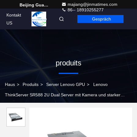
majiang@jinmatimes.com
Beijing Guangtian Runze Technology Co., Ltd.
86-- 18910255277
Kontakt
Gespräch
German
US
produits
Haus
>
Produits
>
Server Lenovo GPU
>
Lenovo
ThinkServer SR588 2U Dual Server mit Kamera und starker
Leistung