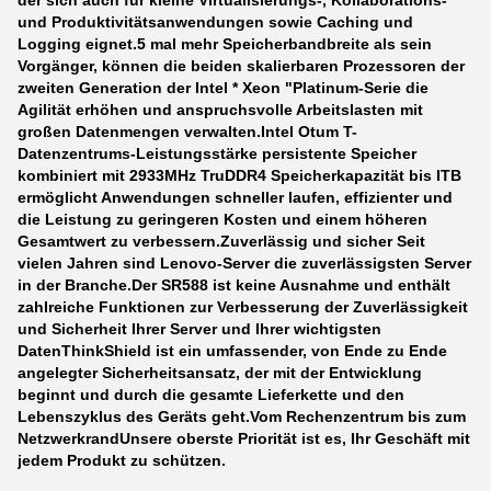
der sich auch für kleine Virtualisierungs-, Kollaborations-
und Produktivitätsanwendungen sowie Caching und
Logging eignet.5 mal mehr Speicherbandbreite als sein
Vorgänger, können die beiden skalierbaren Prozessoren der
zweiten Generation der Intel * Xeon "Platinum-Serie die
Agilität erhöhen und anspruchsvolle Arbeitslasten mit
großen Datenmengen verwalten.Intel Otum T-
Datenzentrums-Leistungsstärke persistente Speicher
kombiniert mit 2933MHz TruDDR4 Speicherkapazität bis ITB
ermöglicht Anwendungen schneller laufen, effizienter und
die Leistung zu geringeren Kosten und einem höheren
Gesamtwert zu verbessern.
Zuverlässig und sicher Seit
vielen Jahren sind Lenovo-Server die zuverlässigsten Server
in der Branche.Der SR588 ist keine Ausnahme und enthält
zahlreiche Funktionen zur Verbesserung der Zuverlässigkeit
und Sicherheit Ihrer Server und Ihrer wichtigsten
DatenThinkShield ist ein umfassender, von Ende zu Ende
angelegter Sicherheitsansatz, der mit der Entwicklung
beginnt und durch die gesamte Lieferkette und den
Lebenszyklus des Geräts geht.Vom Rechenzentrum bis zum
NetzwerkrandUnsere oberste Priorität ist es, Ihr Geschäft mit
jedem Produkt zu schützen.