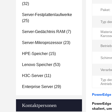
(32)
Paket:
Server-Festplattenlaufwerke
(25)
Typ der
Server-Gedächtnis RAM
(7)
Materia
Karosse
Server-Mikroprozessor
(23)
Betrie
HPE-Speicher
(15)
Schimm
Lenovo Speicher
(53)
Verarb
H3C-Server
(11)
Typ de
Antrieb
Enterprise Server
(29)
PowerEdge 
PowerEdge
Kontaktpersonen
skaliert, u