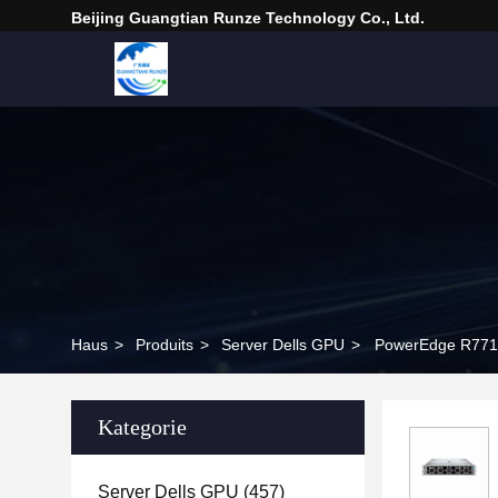
Beijing Guangtian Runze Technology Co., Ltd.
Haus
>
Produits
>
Server Dells GPU
>
PowerEdge R771
Kategorie
Server Dells GPU
(457)