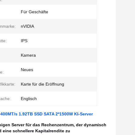
Für Geschäfte
enmarke:
nVIDIA
tte:
IPS
Kamera
Neues
e:
fikkarte:
Karte für die Eröffnung
rache:
Englisch
00MT/s 1.92TB SSD SATA 2*1500W KI-Server
ähigen Server für das Rechenzentrum, der dynamisch
eine schnellere Kapitalrendite zu