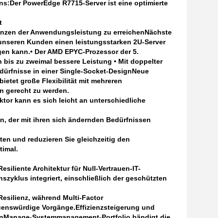
ns:
Der PowerEdge R7715-Server ist eine optimierte
t
enzen der Anwendungsleistung zu erreichen
Nächste
 unseren Kunden einen leistungsstarken 2U-Server
igen kann.• Der AMD EPYC-Prozessor der 5.
 bis zu zweimal bessere Leistung • Mit doppelter
dürfnisse in einer Single-Socket-Design
Neue
etet große Flexibilität mit mehreren
n gerecht zu werden.
ktor kann es sich leicht an unterschiedliche
en, der mit ihren sich ändernden Bedürfnissen
en und reduzieren Sie gleichzeitig den
imal.
esiliente Architektur für Null-Vertrauen-IT-
szyklus integriert, einschließlich der geschützten
Resilienz, während Multi-Factor
rauenswürdige Vorgänge.
Effizienzsteigerung und
enManage-Systemmanagement-Portfolio bändigt die