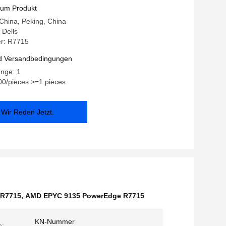
SD SATA 2*1500W KI-Server
zum Produkt
 China, Peking, China
Dells
r: R7715
d Versandbedingungen
enge: 1
00/pieces >=1 pieces
Wir Reden Jetzt.
 R7715
,
AMD EPYC 9135 PowerEdge R7715
KN-Nummer
n: