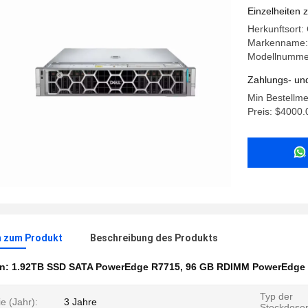
1.92TB S
Einzelheiten 
Herkunftsort:
Markenname: 
Modellnumme
Zahlungs- un
Min Bestellm
Preis: $4000.
n zum Produkt
Beschreibung des Produkts
en:
1.92TB SSD SATA PowerEdge R7715
,
96 GB RDIMM PowerEdge
Typ der
e (Jahr):
3 Jahre
Steckdose