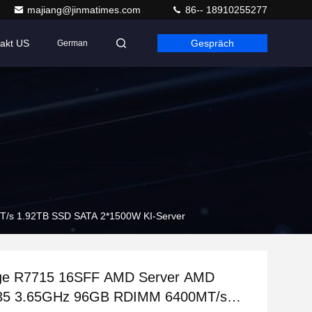
majiang@jinmatimes.com
86-- 18910255277
akt US
Gespräch
German
s 1.92TB SSD SATA 2*1500W KI-Server
e R7715 16SFF AMD Server AMD
35 3.65GHz 96GB RDIMM 6400MT/s