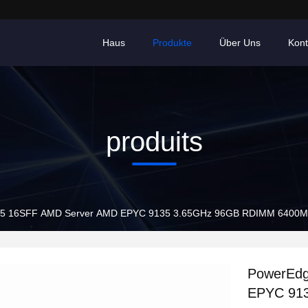
Haus
Produkte
Über Uns
Kont
produits
5 16SFF AMD Server AMD EPYC 9135 3.65GHz 96GB RDIMM 6400MT/
PowerEdg
EPYC 91