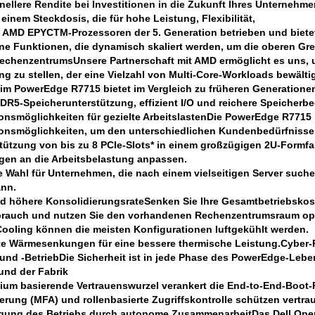
nellere Rendite bei Investitionen in die Zukunft Ihres Unternehme
einem Steckdosis, die für hohe Leistung, Flexibilität,
n AMD EPYCTM-Prozessoren der 5. Generation betrieben und biete
e Funktionen, die dynamisch skaliert werden, um die oberen Gr
Rechenzentrums
Unsere Partnerschaft mit AMD ermöglicht es uns,
ng zu stellen, der eine Vielzahl von Multi-Core-Workloads bewält
im PowerEdge R7715 bietet im Vergleich zu früheren Generationen
R5-Speicherunterstützung, effizient I/O und reichere Speicherbe
onsmöglichkeiten für gezielte Arbeitslasten
Die PowerEdge R7715 bi
ionsmöglichkeiten, um den unterschiedlichen Kundenbedürfnisse
stützung von bis zu 8 PCIe-Slots* in einem großzügigen 2U-Formfa
gen an die Arbeitsbelastung anpassen.
le Wahl für Unternehmen, die nach einem vielseitigen Server such
nn.
nd höhere Konsolidierungsrate
Senken Sie Ihre Gesamtbetriebskost
brauch und nutzen Sie den vorhandenen Rechenzentrumsraum opt
Cooling können die meisten Konfigurationen luftgekühlt werden.
te Wärmesenkungen für eine bessere thermische Leistung.
Cyber-R
nd -Betrieb
Die Sicherheit ist in jede Phase des PowerEdge-Leben
 und der Fabrik
izium basierende Vertrauenswurzel verankert die End-to-End-Boot-
ierung (MFA) und rollenbasierte Zugriffskontrolle schützen vert
gung des Betriebs durch autonome Zusammenarbeit
Das Dell Op