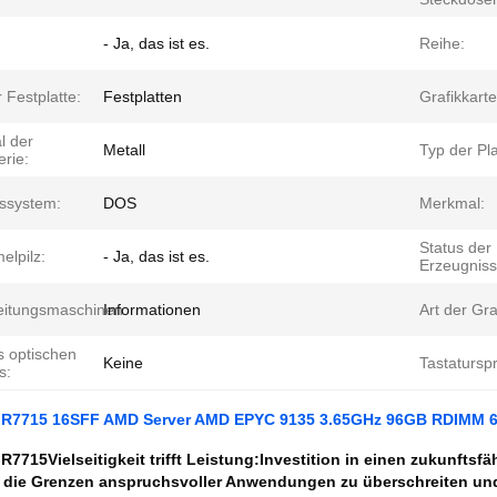
- Ja, das ist es.
Reihe:
 Festplatte:
Festplatten
Grafikkart
l der
Metall
Typ der Pla
rie:
bssystem:
DOS
Merkmal:
Status der
elpilz:
- Ja, das ist es.
Erzeugniss
eitungsmaschinen:
Informationen
Art der Gra
s optischen
Keine
Tastatursp
s:
R7715 16SFF AMD Server AMD EPYC 9135 3.65GHz 96GB RDIMM 64
 R7715
Vielseitigkeit trifft Leistung:
Investition in einen zukunftsf
m die Grenzen anspruchsvoller Anwendungen zu überschreiten und 