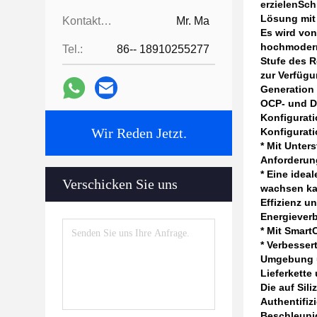
erzielen
Sch
Lösung mit 
Kontaktpersonen:
Mr. Ma
Es wird vo
hochmodern
Tel.:
86-- 18910255277
Stufe des 
zur Verfügu
Generation 
OCP- und DD
Konfigurati
Wir Reden Jetzt.
Konfigurat
* Mit Unter
Anforderun
* Eine idea
Verschicken Sie uns
wachsen ka
Effizienz u
Energiever
* Mit Smart
* Verbesser
Umgebung u
Lieferkette
Die auf Sil
Authentifiz
Beschleuni