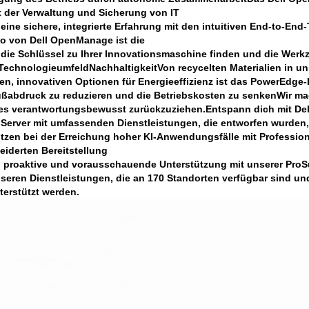
 der Verwaltung und Sicherung von IT
eine sichere, integrierte Erfahrung mit den intuitiven End-to-En
io von Dell OpenManage ist die
die Schlüssel zu Ihrer Innovationsmaschine finden und die Werkz
Technologieumfeld
Nachhaltigkeit
Von recycelten Materialien in 
n, innovativen Optionen für Energieeffizienz ist das PowerEdge
abdruck zu reduzieren und die Betriebskosten zu senkenWir mach
es verantwortungsbewusst zurückzuziehen.
Entspann dich mit Del
erver mit umfassenden Dienstleistungen, die entworfen wurden, 
tzen bei der Erreichung hoher KI-Anwendungsfälle mit Professiona
iderten Bereitstellung
n proaktive und vorausschauende Unterstützung mit unserer ProSu
seren Dienstleistungen, die an 170 Standorten verfügbar sind un
terstützt werden.