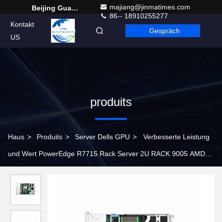
majiang@jinmatimes.com
Beijing Guangtian Runze Technology Co., Ltd.
86-- 18910255277
Kontakt
Gespräch
German
US
produits
Haus
>
Produits
>
Server Dells GPU
>
Verbesserte Leistung
und Wert PowerEdge R7715 Rack Server 2U RACK 9005 AMD
Prozessor Speicher Server