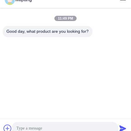
Server Dells GPU
Unternehmensprofil
majiang@jinmatimes.com
HPE-Gestell-
11:49 PM
Server
Werksbesichtigung
86--
Good day, what product are you looking for?
18910255277
Server Lenovo
Qualitätskontrolle
GPU
Raum 405,
Nachrichten
Gebäude 14, Yard
Dell Rack Server
38, Südbereich
Sitemap
Grönlands
Server Inspur
Zhongyang bitte,
GPU
Datenschutzrichtlinie
Peking China.
Server Huaweis
GPU
Speicherserver
des engen Tals
China Gute Qualität Server Dells GPU Lieferant. Urheberrecht © 2023-
2026 Beijing Guangtian Runze Technology Co., Ltd. Alle Rechte