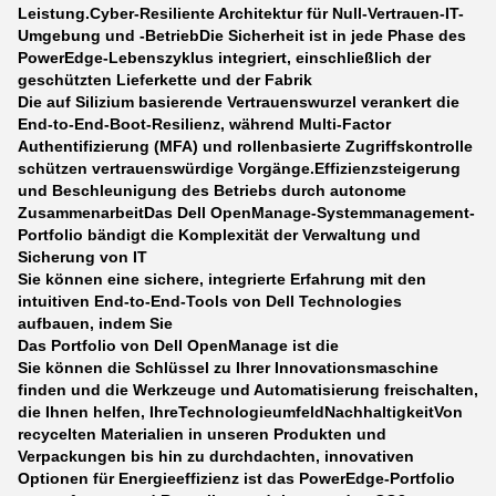
Leistung.
Cyber-Resiliente Architektur für Null-Vertrauen-IT-
Umgebung und -Betrieb
Die Sicherheit ist in jede Phase des
PowerEdge-Lebenszyklus integriert, einschließlich der
geschützten Lieferkette und der Fabrik
Die auf Silizium basierende Vertrauenswurzel verankert die
End-to-End-Boot-Resilienz, während Multi-Factor
Authentifizierung (MFA) und rollenbasierte Zugriffskontrolle
schützen vertrauenswürdige Vorgänge.
Effizienzsteigerung
und Beschleunigung des Betriebs durch autonome
Zusammenarbeit
Das Dell OpenManage-Systemmanagement-
Portfolio bändigt die Komplexität der Verwaltung und
Sicherung von IT
Sie können eine sichere, integrierte Erfahrung mit den
intuitiven End-to-End-Tools von Dell Technologies
aufbauen, indem Sie
Das Portfolio von Dell OpenManage ist die
Sie können die Schlüssel zu Ihrer Innovationsmaschine
finden und die Werkzeuge und Automatisierung freischalten,
die Ihnen helfen, Ihre
Technologieumfeld
Nachhaltigkeit
Von
recycelten Materialien in unseren Produkten und
Verpackungen bis hin zu durchdachten, innovativen
Optionen für Energieeffizienz ist das PowerEdge-Portfolio