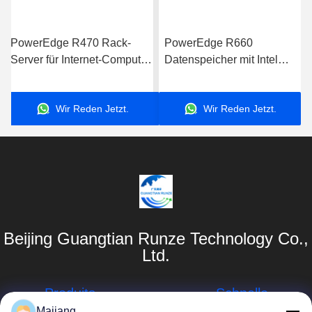
PowerEdge R470 Rack-
PowerEdge R660
Server für Internet-Computer-
Datenspeicher mit Intel
Datenspeicheranwendungen
Xeon-Prozessor für
Server
Geschäftsanwendungen
Wir Reden Jetzt.
Wir Reden Jetzt.
Beijing Guangtian Runze Technology Co.,
Ltd.
Produits
Schnelle
Links
Majiang