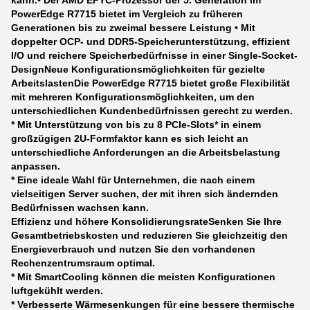
kann.• Der AMD EPYC-Prozessor der 5. Generation im
PowerEdge R7715 bietet im Vergleich zu früheren
Generationen bis zu zweimal bessere Leistung • Mit
doppelter OCP- und DDR5-Speicherunterstützung, effizient
I/O und reichere Speicherbedürfnisse in einer Single-Socket-
Design
Neue Konfigurationsmöglichkeiten für gezielte
Arbeitslasten
Die PowerEdge R7715 bietet große Flexibilität
mit mehreren Konfigurationsmöglichkeiten, um den
unterschiedlichen Kundenbedürfnissen gerecht zu werden.
* Mit Unterstützung von bis zu 8 PCIe-Slots* in einem
großzügigen 2U-Formfaktor kann es sich leicht an
unterschiedliche Anforderungen an die Arbeitsbelastung
anpassen.
* Eine ideale Wahl für Unternehmen, die nach einem
vielseitigen Server suchen, der mit ihren sich ändernden
Bedürfnissen wachsen kann.
Effizienz und höhere Konsolidierungsrate
Senken Sie Ihre
Gesamtbetriebskosten und reduzieren Sie gleichzeitig den
Energieverbrauch und nutzen Sie den vorhandenen
Rechenzentrumsraum optimal.
* Mit SmartCooling können die meisten Konfigurationen
luftgekühlt werden.
* Verbesserte Wärmesenkungen für eine bessere thermische