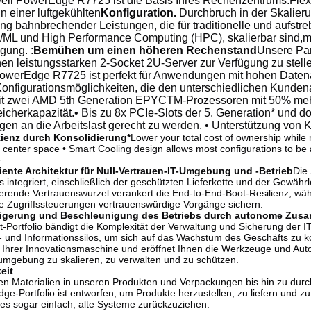
ell PowerEdge R7725 ist die Basis Ihres Rechenzentrums.Flexib
in einer luftgekühlten
Konfiguration.
Durchbruch in der Skalier
ung bahnbrechender Leistungen, die für traditionelle und aufstre
I/ML und High Performance Computing (HPC), skalierbar sind,mi
gung. :
Bemühen um einen höheren Rechenstand
Unsere Par
n leistungsstarken 2-Socket 2U-Server zur Verfügung zu stellen
owerEdge R7725 ist perfekt für Anwendungen mit hohen Datenan
onfigurationsmöglichkeiten, die den unterschiedlichen Kunden
it zwei AMD 5th Generation EPYCTM-Prozessoren mit 50% mehr
cherkapazität.• Bis zu 8x PCIe-Slots der 5. Generation* und dop
gen an die Arbeitslast gerecht zu werden. • Unterstützung von 
zienz durch Konsolidierung*
Lower your total cost of ownership whil
a center space • Smart Cooling design allows most configurations to be 
e
iente Architektur für Null-Vertrauen-IT-Umgebung und -Betrieb
Die 
 integriert, einschließlich der geschützten Lieferkette und der Gewährle
ierende Vertrauenswurzel verankert die End-to-End-Boot-Resilienz, wäh
te Zugriffssteuerungen vertrauenswürdige Vorgänge sichern.
teigerung und Beschleunigung des Betriebs durch autonome Zus
ortfolio bändigt die Komplexität der Verwaltung und Sicherung der IT-
 und Informationssilos, um sich auf das Wachstum des Geschäfts zu k
 Ihrer Innovationsmaschine und eröffnet Ihnen die Werkzeuge und Autom
umgebung zu skalieren, zu verwalten und zu schützen.
eit
en Materialien in unseren Produkten und Verpackungen bis hin zu durch
e-Portfolio ist entworfen, um Produkte herzustellen, zu liefern und
es sogar einfach, alte Systeme zurückzuziehen.