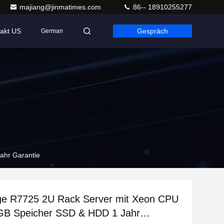
majiang@jinmatimes.com
86-- 18910255277
akt US
Gespräch
German
ahr Garantie
e R7725 2U Rack Server mit Xeon CPU
B Speicher SSD & HDD 1 Jahr