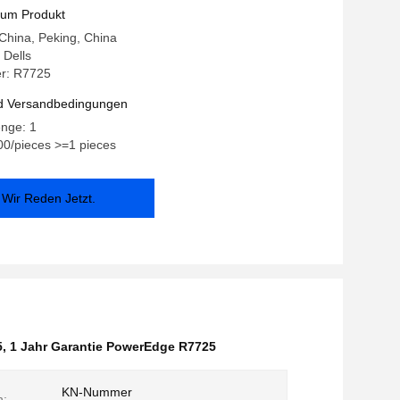
zum Produkt
 China, Peking, China
Dells
r: R7725
d Versandbedingungen
enge: 1
00/pieces >=1 pieces
Wir Reden Jetzt.
5
,
1 Jahr Garantie PowerEdge R7725
KN-Nummer
n: