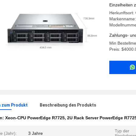
Garantie
Einzelheiten 
Herkunftsort:
Markenname: 
Modellnumme
Zahlungs- un
Min Bestellm
Preis: $4000.
n zum Produkt
Beschreibung des Produkts
en:
Xeon-CPU PowerEdge R7725
,
2U Rack Server PowerEdge R772
Typ der
e (Jahr):
3 Jahre
Steckdose