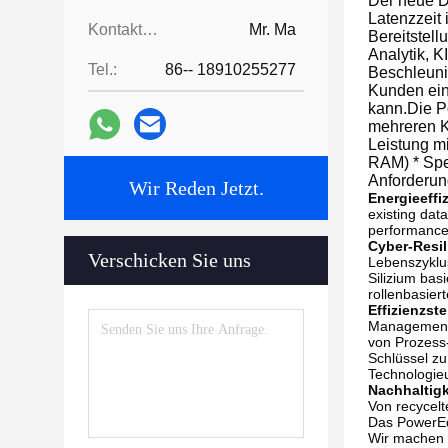
Der neue D
Latenzzeit 
Kontaktpersonen:
Mr. Ma
Bereitstell
Analytik, K
Tel.:
86-- 18910255277
Beschleuni
Kunden eine
kann.Die P
mehreren K
Leistung m
RAM) * Spei
Anforderun
Wir Reden Jetzt.
Energieeffi
existing dat
performanc
Cyber-Resil
Verschicken Sie uns
Lebenszyklus
Silizium bas
rollenbasier
Effizienzs
Management-P
von Prozess-
Schlüssel zu
Technologie
Nachhaltigk
Von recycelt
Das PowerEdg
Wir machen 