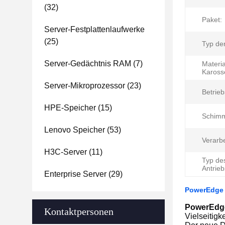
(32)
Paket:
Server-Festplattenlaufwerke
(25)
Typ der
Server-Gedächtnis RAM
(7)
Materia
Karosse
Server-Mikroprozessor
(23)
Betrie
HPE-Speicher
(15)
Schimm
Lenovo Speicher
(53)
Verarb
H3C-Server
(11)
Typ de
Antrieb
Enterprise Server
(29)
PowerEdge 
PowerEdg
Kontaktpersonen
Vielseitigk