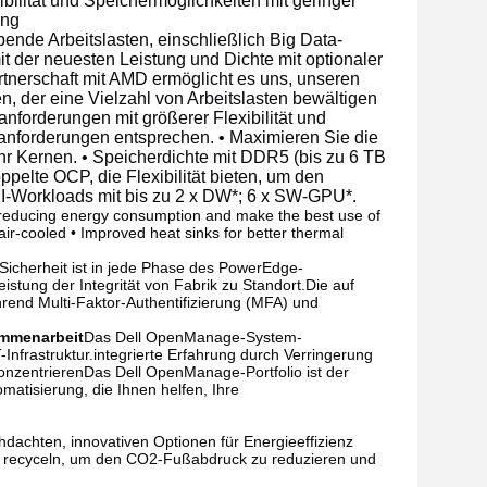
ilität und Speichermöglichkeiten mit geringer
ung
bende Arbeitslasten, einschließlich Big Data-
t der neuesten Leistung und Dichte mit optionaler
tnerschaft mit AMD ermöglicht es uns, unseren
, der eine Vielzahl von Arbeitslasten bewältigen
forderungen mit größerer Flexibilität und
anforderungen entsprechen. • Maximieren Sie die
 Kernen. • Speicherdichte mit DDR5 (bis zu 6 TB
pelte OCP, die Flexibilität bieten, um den
KI-Workloads mit bis zu 2 x DW*; 6 x SW-GPU*.
e reducing energy consumption and make the best use of
air-cooled • Improved heat sinks for better thermal
Sicherheit ist in jede Phase des PowerEdge-
istung der Integrität von Fabrik zu Standort.Die auf
rend Multi-Faktor-Authentifizierung (MFA) und
ammenarbeit
Das Dell OpenManage-System-
Infrastruktur.integrierte Erfahrung durch Verringerung
onzentrierenDas Dell OpenManage-Portfolio ist der
atisierung, die Ihnen helfen, Ihre
dachten, innovativen Optionen für Energieeffizienz
 zu recyceln, um den CO2-Fußabdruck zu reduzieren und