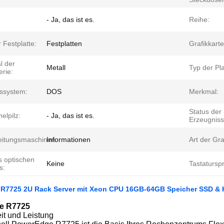
- Ja, das ist es.
Reihe:
 Festplatte:
Festplatten
Grafikkart
l der
Metall
Typ der Pla
rie:
bssystem:
DOS
Merkmal:
Status der
elpilz:
- Ja, das ist es.
Erzeugniss
eitungsmaschinen:
Informationen
Art der Gra
s optischen
Keine
Tastatursp
s:
R7725 2U Rack Server mit Xeon CPU 16GB-64GB Speicher SSD & H
e R7725
eit und Leistung