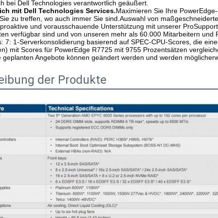
h bei Dell Technologies verantwortlich geäußert.
ch mit Dell Technologies Services.
Maximieren Sie Ihre PowerEdge-
ie zu treffen, wo auch immer Sie sind.Auswahl von maßgeschneiderten
 proaktive und vorausschauende Unterstützung mit unserer ProSupport-
en verfügbar sind und von unseren mehr als 60.000 Mitarbeitern und P
s: 7: 1-Serverkonsolidierung basierend auf SPEC-CPU-Scores, die ein
en) mit Scores für PowerEdge R7725 mit 9755 Prozentsätzen vergleic
 geplanten Angebote können geändert werden und werden möglicherweis
eibung der Produkte