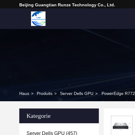
Beijing Guangtian Runze Technology Co., Ltd.
Haus
>
Produits
>
Server Dells GPU
>
PowerEdge R7725
Kategorie
Server Dells GPU
(457)