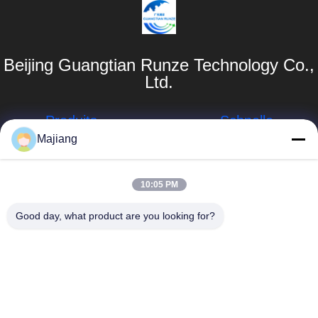
Beijing Guangtian Runze Technology Co.,
Ltd.
Produits
Schnelle
Links
Majiang
Server Dells GPU
Unternehmensprofil
majiang@jinmatimes.com
HPE-Gestell-
10:05 PM
Server
Werksbesichtigung
86--
Good day, what product are you looking for?
18910255277
Server Lenovo
Qualitätskontrolle
GPU
Raum 405,
Nachrichten
Gebäude 14, Yard
Dell Rack Server
38, Südbereich
Sitemap
Grönlands
Server Inspur
Zhongyang bitte,
GPU
Datenschutzrichtlinie