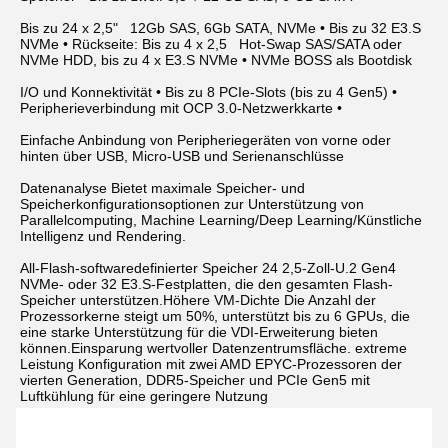
Bis zu 24 x 2,5"   12Gb SAS, 6Gb SATA, NVMe • Bis zu 32 E3.S  
NVMe • Rückseite: Bis zu 4 x 2,5   Hot-Swap SAS/SATA oder 
NVMe HDD, bis zu 4 x E3.S NVMe • NVMe BOSS als Bootdisk
I/O und Konnektivität • Bis zu 8 PCIe-Slots (bis zu 4 Gen5) • 
Peripherieverbindung mit OCP 3.0-Netzwerkkarte •
Einfache Anbindung von Peripheriegeräten von vorne oder 
hinten über USB, Micro-USB und Serienanschlüsse
Datenanalyse Bietet maximale Speicher- und 
Speicherkonfigurationsoptionen zur Unterstützung von 
Parallelcomputing, Machine Learning/Deep Learning/Künstliche 
Intelligenz und Rendering.
All-Flash-softwaredefinierter Speicher 24 2,5-Zoll-U.2 Gen4 
NVMe- oder 32 E3.S-Festplatten, die den gesamten Flash-
Speicher unterstützen.Höhere VM-Dichte Die Anzahl der 
Prozessorkerne steigt um 50%, unterstützt bis zu 6 GPUs, die 
eine starke Unterstützung für die VDI-Erweiterung bieten 
können.Einsparung wertvoller Datenzentrumsfläche. extreme 
Leistung Konfiguration mit zwei AMD EPYC-Prozessoren der 
vierten Generation, DDR5-Speicher und PCIe Gen5 mit 
Luftkühlung für eine geringere Nutzung