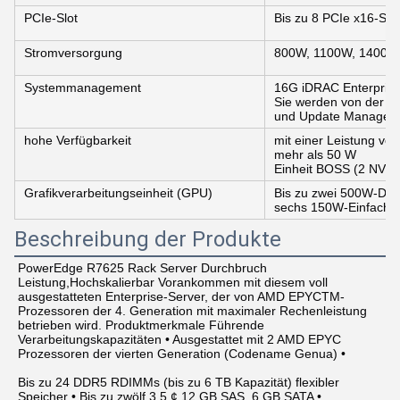
PCIe-Slot
Bis zu 8 PCIe x16-Slo
Stromversorgung
800W, 1100W, 1400W
Systemmanagement
16G iDRAC Enterprise 
Sie werden von der K
und Update Manager).
hohe Verfügbarkeit
mit einer Leistung vo
mehr als 50 W
Einheit BOSS (2 NVM
Grafikverarbeitungseinheit (GPU)
Bis zu zwei 500W-Dopp
sechs 150W-Einfachbr
Beschreibung der Produkte
PowerEdge R7625 Rack Server Durchbruch 
Leistung,Hochskalierbar Vorankommen mit diesem voll 
ausgestatteten Enterprise-Server, der von AMD EPYCTM-
Prozessoren der 4. Generation mit maximaler Rechenleistung 
betrieben wird. Produktmerkmale Führende 
Verarbeitungskapazitäten • Ausgestattet mit 2 AMD EPYC 
Prozessoren der vierten Generation (Codename Genua) •
Bis zu 24 DDR5 RDIMMs (bis zu 6 TB Kapazität) flexibler 
Speicher • Bis zu zwölf 3,5 ¢ 12 GB SAS, 6 GB SATA •