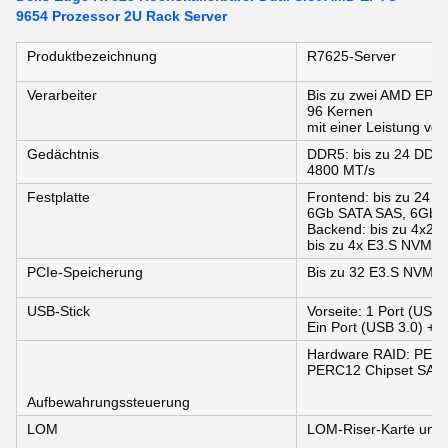
9654 Prozessor 2U Rack Server
Produktbezeichnung
R7625-Server
Verarbeiter
Bis zu zwei AMD EPYC
96 Kernen
mit einer Leistung vo
Gedächtnis
DDR5: bis zu 24 DDR5
4800 MT/s
Festplatte
Frontend: bis zu 24 x 2
6Gb SATA SAS, 6Gb S
Backend: bis zu 4x2
bis zu 4x E3.S NVMe 
PCIe-Speicherung
Bis zu 32 E3.S NVMe 
USB-Stick
Vorseite: 1 Port (USB 
Ein Port (USB 3.0) + e
Hardware RAID: PER
PERC12 Chipset SATA/
Aufbewahrungssteuerung
LOM
LOM-Riser-Karte und