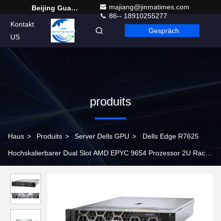
majiang@jinmatimes.com
Beijing Guangtian Runze Technology Co., Ltd.
86-- 18910255277
Kontakt
Gespräch
German
US
produits
Haus
>
Produits
>
Server Dells GPU
>
Dells Edge R7625
Hochskalierbarer Dual Slot AMD EPYC 9654 Prozessor 2U Rack
Server