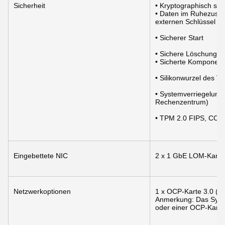
Sicherheit
• Kryptographisch sig
• Daten im Ruhezustan
externen Schlüssel m
• Sicherer Start
• Sichere Löschung
• Sicherte Komponent
• Silikonwurzel des V
• Systemverriegelung 
Rechenzentrum)
• TPM 2.0 FIPS, CC-TC
Eingebettete NIC
2 x 1 GbE LOM-Karte 
Netzwerkoptionen
1 x OCP-Karte 3.0 (op
Anmerkung: Das System
oder einer OCP-Karte