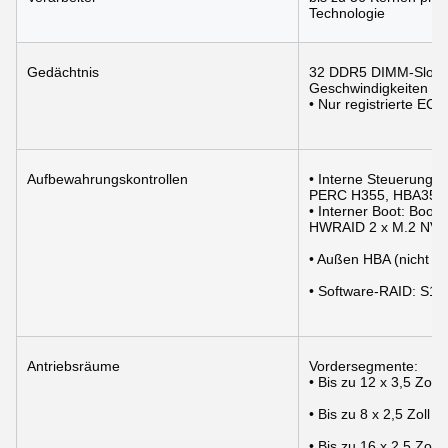
Technologie
Gedächtnis
32 DDR5 DIMM-Slots, 
Geschwindigkeiten bi
• Nur registrierte E
Aufbewahrungskontrollen
• Interne Steuerung
PERC H355, HBA355i
• Interner Boot: Boot
HWRAID 2 x M.2 NVM
• Außen HBA (nicht 
• Software-RAID: S16
Antriebsräume
Vordersegmente:
• Bis zu 12 x 3,5 Zo
• Bis zu 8 x 2,5 Zol
• Bis zu 16 x 2,5 Z