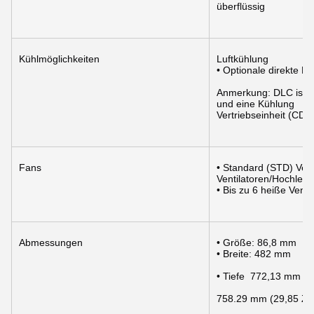
überflüssig
Kühlmöglichkeiten
Luftkühlung
• Optionale direkte F
Anmerkung: DLC ist e
und eine Kühlung
Vertriebseinheit (CDU
Fans
• Standard (STD) Vent
Ventilatoren/Hochleis
• Bis zu 6 heiße Venti
Abmessungen
• Größe: 86,8 mm
• Breite: 482 mm
• Tiefe  772,13 mm mi
758.29 mm (29,85 Zol