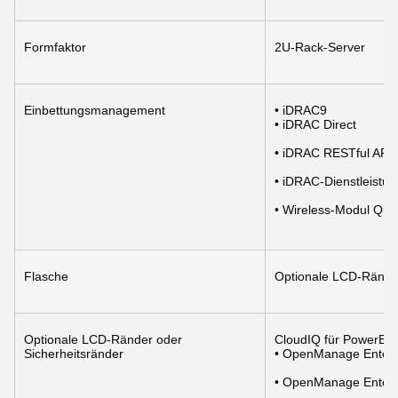
Formfaktor
2U-Rack-Server
Einbettungsmanagement
• iDRAC9
• iDRAC Direct
• iDRAC RESTful API 
• iDRAC-Dienstleistu
• Wireless-Modul Qui
Flasche
Optionale LCD-Ränder
Optionale LCD-Ränder oder 
CloudIQ für PowerEdg
Sicherheitsränder
• OpenManage Enterp
• OpenManage Enterpr