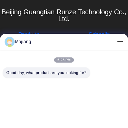
Beijing Guangtian Runze Technology Co.,
Ltd.
Produits
Schnelle
Links
Majiang
Server Dells GPU
Unternehmensprofil
majiang@jinmatimes.com
HPE-Gestell-
5:25 PM
Server
Werksbesichtigung
86--
Good day, what product are you looking for?
18910255277
Server Lenovo
Qualitätskontrolle
GPU
Raum 405,
Nachrichten
Gebäude 14, Yard
Dell Rack Server
38, Südbereich
Sitemap
Grönlands
Server Inspur
Zhongyang bitte,
GPU
Datenschutzrichtlinie
Peking China.
Server Huaweis
GPU