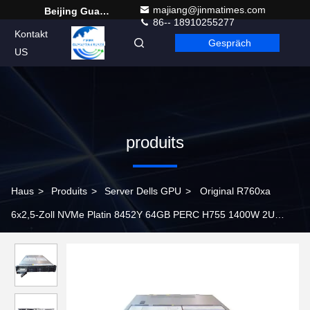
majiang@jinmatimes.com
Beijing Guangtian Runze Technology Co., Ltd.
86-- 18910255277
Kontakt
Gespräch
German
US
produits
Haus
>
Produits
>
Server Dells GPU
>
Original R760xa
6x2,5-Zoll NVMe Platin 8452Y 64GB PERC H755 1400W 2U
Rack Server