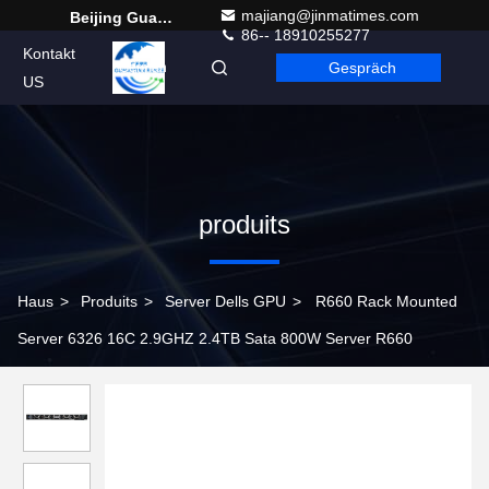
majiang@jinmatimes.com
Beijing Guangtian Runze Technology Co., Ltd.
86-- 18910255277
Kontakt
Gespräch
German
US
produits
Haus
>
Produits
>
Server Dells GPU
>
R660 Rack Mounted
Server 6326 16C 2.9GHZ 2.4TB Sata 800W Server R660