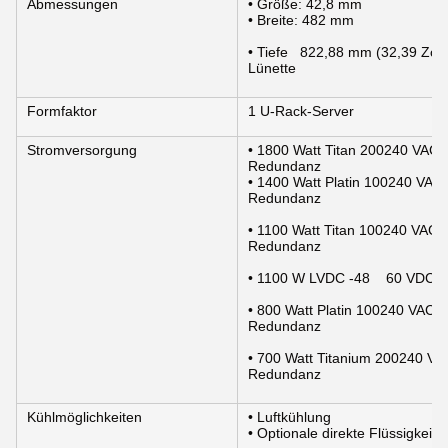
Abmessungen
• Größe: 42,8 mm
• Breite: 482 mm
• Tiefe   822,88 mm (32,39 Zoll
Lünette
Formfaktor
1 U-Rack-Server
Stromversorgung
• 1800 Watt Titan 200­240 VAC 
Redundanz
• 1400 Watt Platin 100­240 VAC
Redundanz
• 1100 Watt Titan 100­240 VAC 
Redundanz
• 1100 W LVDC -48    60 VDC,
• 800 Watt Platin 100­240 VAC 
Redundanz
• 700 Watt Titanium 200­240 V
Redundanz
Kühlmöglichkeiten
• Luftkühlung
• Optionale direkte Flüssigkeit