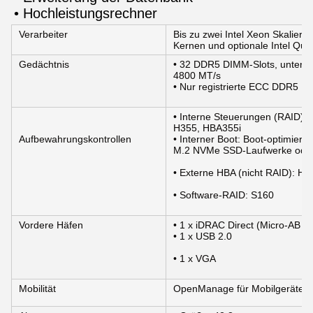
• Hochleistungsrechner
Verarbeiter
Bis zu zwei Intel Xeon Skalierb
Kernen und optionale Intel Qui
Gedächtnis
• 32 DDR5 DIMM-Slots, unterst
4800 MT/s
• Nur registrierte ECC DDR5 DI
• Interne Steuerungen (RAID)
H355, HBA355i
Aufbewahrungskontrollen
• Interner Boot: Boot-optimie
M.2 NVMe SSD-Laufwerke ode
• Externe HBA (nicht RAID): H
• Software-RAID: S160
Vordere Häfen
• 1 x iDRAC Direct (Micro-AB U
• 1 x USB 2.0
• 1 x VGA
Mobilität
OpenManage für Mobilgeräte