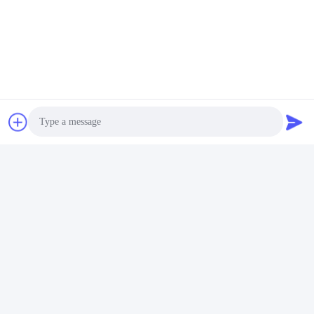
Senden
Ähnliche Erzeugnisse
Photo
Video Call
Audio Call