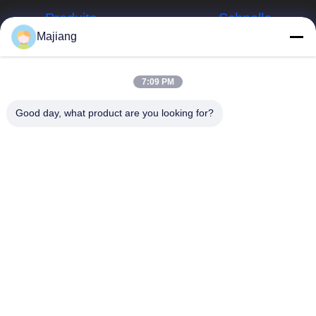
Produits
Schnelle
Links
Majiang
Server Dells GPU
Unternehmensprofil
majiang@jinmatimes.com
HPE-Gestell-
7:09 PM
Server
Werksbesichtigung
86--
Good day, what product are you looking for?
18910255277
Server Lenovo
Qualitätskontrolle
GPU
Raum 405,
Nachrichten
Gebäude 14, Yard
Dell Rack Server
38, Südbereich
Sitemap
Grönlands
Server Inspur
Zhongyang bitte,
GPU
Datenschutzrichtlinie
Peking China.
Server Huaweis
GPU
Speicherserver
des engen Tals