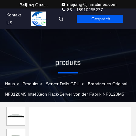
majiang@jinmatimes.com
Beijing Guangtian Runze Technology Co., Ltd.
86-- 18910255277
Kontakt
Gespräch
German
US
produits
Haus
>
Produits
>
Server Dells GPU
>
Brandneues Original
NF3120M5 Intel Xeon Rack-Server von der Fabrik NF3120M5