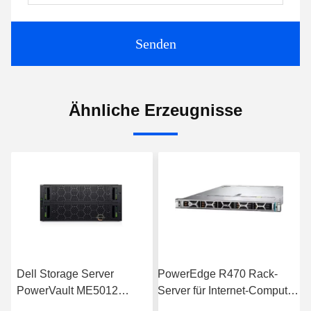
Senden
Ähnliche Erzeugnisse
PowerEdge R470 Rack-
PowerEdge R660
Server für Internet-Computer-
Datenspeicher mit Intel
Datenspeicheranwendungen
Xeon-Prozessor für