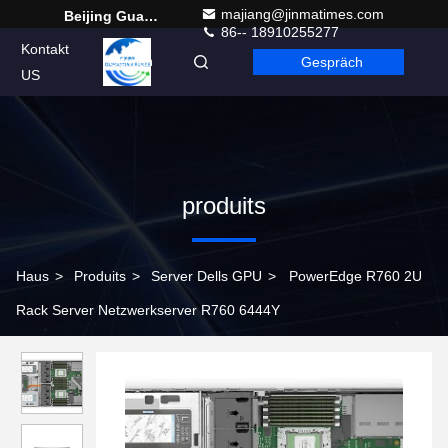
majiang@jinmatimes.com
Beijing Guangtian Runze Technology Co., Ltd.
86-- 18910255277
Kontakt
Gespräch
German
US
produits
Haus
>
Produits
>
Server Dells GPU
>
PowerEdge R760 2U
Rack Server Netzwerkserver R760 6444Y