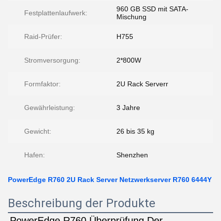
960 GB SSD mit SATA-
Festplattenlaufwerk:
Mischung
Raid-Prüfer:
H755
Stromversorgung:
2*800W
Formfaktor:
2U Rack Serverr
Gewährleistung:
3 Jahre
Gewicht:
26 bis 35 kg
Hafen:
Shenzhen
PowerEdge R760 2U Rack Server Netzwerkserver R760 6444Y
Beschreibung der Produkte
PowerEdge R760 Überprüfung Der 