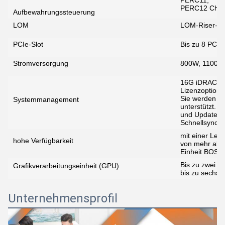
PERC11,
PERC12 Chips
Aufbewahrungssteuerung
LOM
LOM-Riser-Ka
PCIe-Slot
Bis zu 8 PCIe
Stromversorgung
800W, 1100W
16G iDRAC Ent
Lizenzoptione
Sie werden v
Systemmanagement
unterstützt.
und Update M
Schnellsynchr
mit einer Lei
hohe Verfügbarkeit
von mehr als
Einheit BOSS
Bis zu zwei 5
Grafikverarbeitungseinheit (GPU)
bis zu sechs 
Unternehmensprofil