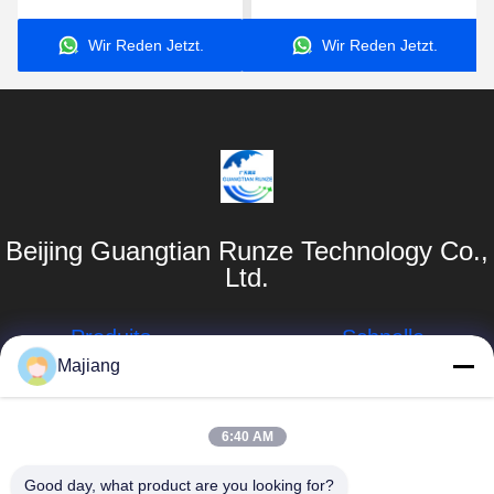
Server
Geschäftsanwendungen
Wir Reden Jetzt.
Wir Reden Jetzt.
Beijing Guangtian Runze Technology Co.,
Ltd.
Produits
Schnelle
Links
Majiang
Server Dells GPU
Unternehmensprofil
majiang@jinmatimes.com
HPE-Gestell-
6:40 AM
Server
Werksbesichtigung
86--
Good day, what product are you looking for?
18910255277