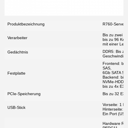
Produktbezeichnung
R760-Server
Bis zu zwei 
Verarbeiter
bis zu 96 Ker
mit einer Lei
DDR5: Bis z
Gedächtnis
Geschwindigke
Frontend: bis 
SAS,
6Gb SATA SAS
Festplatte
Backend: bis
NVMe-HDD,
bis zu 4x E3
PCIe-Speicherung
Bis zu 32 E3.
Vorseite: 1 P
USB-Stick
Hinterseite:
Ein Port (USB 
Hardware RA