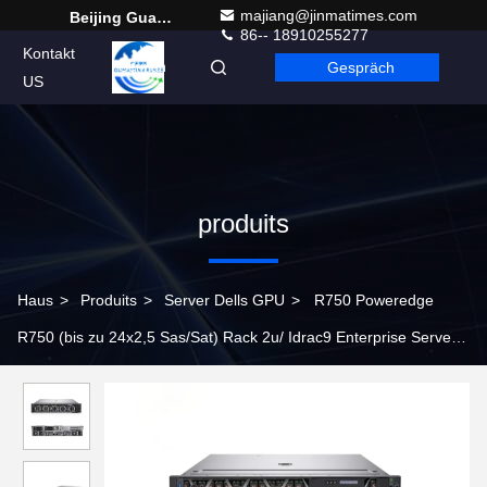
majiang@jinmatimes.com
Beijing Guangtian Runze Technology Co., Ltd.
86-- 18910255277
Kontakt
Gespräch
German
US
produits
Haus
>
Produits
>
Server Dells GPU
>
R750 Poweredge
R750 (bis zu 24x2,5 Sas/Sat) Rack 2u/ Idrac9 Enterprise Server
R750