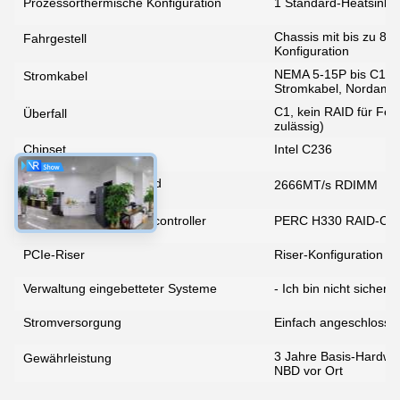
Prozessorthermische Konfiguration
1 Standard-Heatsink 
Chassis mit bis zu 8 
Fahrgestell
Konfiguration
Majiang
NEMA 5-15P bis C13 W
Stromkabel
Stromkabel, Nordamer
C1, kein RAID für Fes
Überfall
zulässig)
4:39 AM
Chipset
Intel C236
Good day, what product are you looking for?
Speicher-DIMM-Typ und
2666MT/s RDIMM
Geschwindigkeit
RAID-/interne Speichercontroller
PERC H330 RAID-Contr
PCIe-Riser
Riser-Konfiguration 1
Verwaltung eingebetteter Systeme
- Ich bin nicht sicher,
Stromversorgung
Einfach angeschlosse
3 Jahre Basis-Hardwa
Gewährleistung
NBD vor Ort