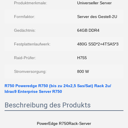
Produktmerkmale:
Universeller Server
Formfaktor:
Server des Gestell-2U
Gedächtnis:
64GB DDR4
Festplattenlaufwerk:
480G SSD*2+4TSAS*3
Raid-Prüfer:
H755
Stromversorgung:
800 W
R750 Poweredge R750 (bis zu 24x2,5 Sas/Sat) Rack 2u/
Idrac9 Enterprise Server R750
Beschreibung des Produkts
PowerEdge R750
Rack-Server