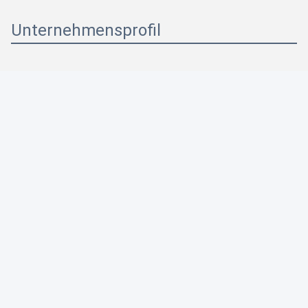
Unternehmensprofil
Photo
Video Call
Audio Call
Beibeitung der chinesischen
Regierung