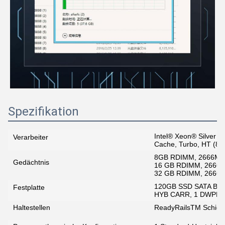
Spezifikation
Intel® Xeon® Silver 
Verarbeiter
Cache, Turbo, HT (8
8GB RDIMM, 2666MT/s
Gedächtnis
16 GB RDIMM, 2666M
32 GB RDIMM, 2666M
120GB SSD SATA Boot 
Festplatte
HYB CARR, 1 DWPD,
Haltestellen
ReadyRailsTM Schie