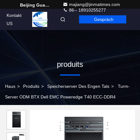
majiang@jinmatimes.com
Beijing Guangtian Runze Technology Co., Ltd.
86-- 18910255277
Kontakt
Gespräch
German
US
produits
Haus
>
Produits
>
Speicherserver Des Engen Tals
>
Turm-
Server ODM BTX Dell EMC Poweredge T40 ECC-DDR4