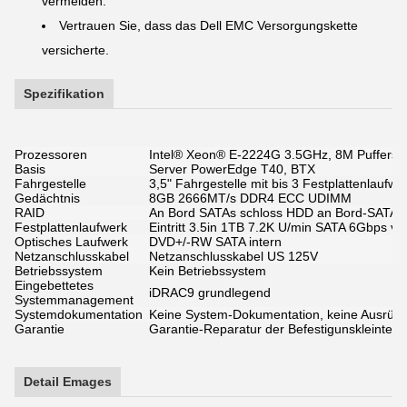
vermeiden.
Vertrauen Sie, dass das Dell EMC Versorgungskette
versicherte.
Spezifikation
Prozessoren
Intel® Xeon® E-2224G 3.5GHz, 8M Pufferspe
Basis
Server PowerEdge T40, BTX
Fahrgestelle
3,5" Fahrgestelle mit bis 3 Festplattenlaufwe
Gedächtnis
8GB 2666MT/s DDR4 ECC UDIMM
RAID
An Bord SATAs schloss HDD an Bord-SATA-Pr
Festplattenlaufwerk
Eintritt 3.5in 1TB 7.2K U/min SATA 6Gbps ve
Optisches Laufwerk
DVD+/-RW SATA intern
Netzanschlusskabel
Netzanschlusskabel US 125V
Betriebssystem
Kein Betriebssystem
Eingebettetes
iDRAC9 grundlegend
Systemmanagement
Systemdokumentation
Keine System-Dokumentation, keine Ausrü
Garantie
Garantie-Reparatur der Befestigunskleinteil
Detail Emages