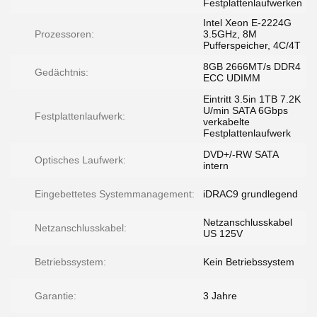
Festplattenlaufwerken
Intel Xeon E-2224G
Prozessoren:
3.5GHz, 8M
Pufferspeicher, 4C/4T
8GB 2666MT/s DDR4
Gedächtnis:
ECC UDIMM
Eintritt 3.5in 1TB 7.2K
U/min SATA 6Gbps
Festplattenlaufwerk:
verkabelte
Festplattenlaufwerk
DVD+/-RW SATA
Optisches Laufwerk:
intern
Eingebettetes Systemmanagement:
iDRAC9 grundlegend
Netzanschlusskabel
Netzanschlusskabel:
US 125V
Betriebssystem:
Kein Betriebssystem
Garantie:
3 Jahre