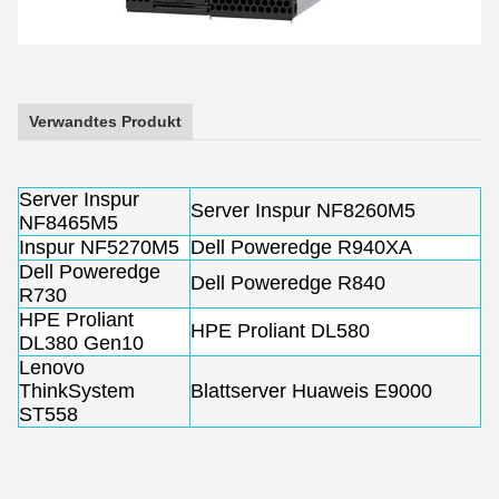
Verwandtes Produkt
Server Inspur
Server Inspur NF8260M5
NF8465M5
Inspur NF5270M5
Dell Poweredge R940XA
Dell Poweredge
Dell Poweredge R840
R730
HPE Proliant
HPE Proliant DL580
DL380 Gen10
Lenovo
ThinkSystem
Blattserver Huaweis E9000
ST558