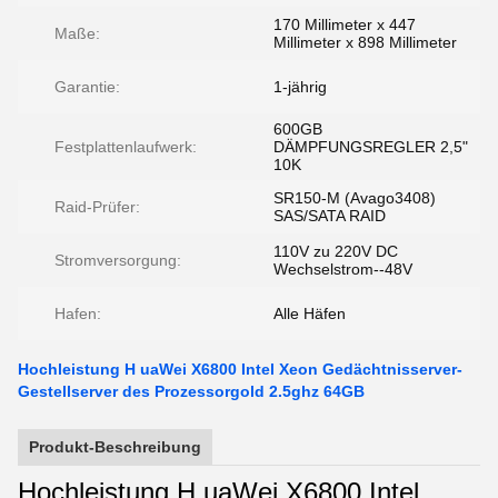
170 Millimeter x 447
Maße:
Millimeter x 898 Millimeter
Garantie:
1-jährig
600GB
Festplattenlaufwerk:
DÄMPFUNGSREGLER 2,5"
10K
SR150-M (Avago3408)
Raid-Prüfer:
SAS/SATA RAID
110V zu 220V DC
Stromversorgung:
Wechselstrom--48V
Hafen:
Alle Häfen
Hochleistung H uaWei X6800 Intel Xeon Gedächtnisserver-
Gestellserver des Prozessorgold 2.5ghz 64GB
Produkt-Beschreibung
Hochleistung H uaWei X6800 Intel