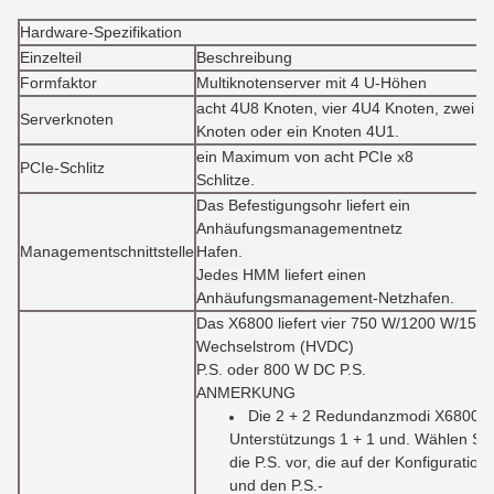
Hardware-Spezifikation
Einzelteil
Beschreibung
Formfaktor
Multiknotenserver mit 4 U-Höhen
acht 4U8 Knoten, vier 4U4 Knoten, zwei 4
Serverknoten
Knoten oder ein Knoten 4U1.
ein Maximum von acht PCIe x8
PCIe-Schlitz
Schlitze.
Das Befestigungsohr liefert ein
Anhäufungsmanagementnetz
Managementschnittstelle
Hafen.
Jedes HMM liefert einen
Anhäufungsmanagement-Netzhafen.
Das X6800 liefert vier 750 W/1200 W/150
Wechselstrom (HVDC)
P.S. oder 800 W DC P.S.
ANMERKUNG
Die 2 + 2 Redundanzmodi X6800-P
Unterstützungs 1 + 1 und. Wählen Sie
die P.S. vor, die auf der Konfiguratio
und den P.S.-