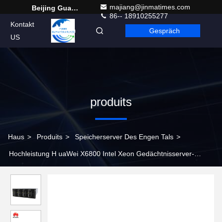
majiang@jinmatimes.com
Beijing Guangtian Runze Technology Co., Ltd.
86-- 18910255277
Kontakt
Gespräch
German
US
produits
Haus
>
Produits
>
Speicherserver Des Engen Tals
>
Hochleistung H uaWei X6800 Intel Xeon Gedächtnisserver-
Gestellserver des Prozessorgold 2.5ghz 64GB