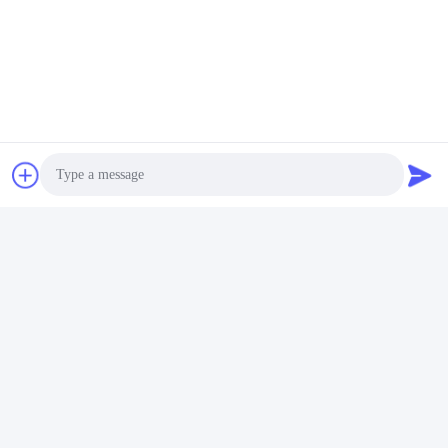
Speicher-Server-
Gestell-Arbeitsplatz-
Tischplattennetz Xeon
Server-Intels Xeon Soems
H3C R2700G3 Dual
ThinkSystem SR650
Cores Rackmount
Prozessor Silber-4210
Wir Reden Jetzt.
Wir Reden Jetzt.
Photo
Video Call
Audio Call
Beijing Guangtian Runze Technology Co.,