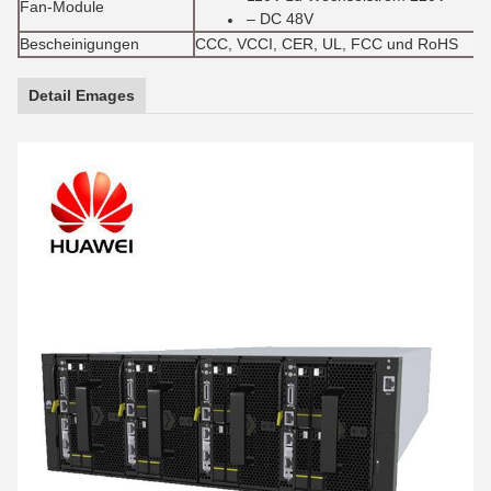
Fan-Module
– DC 48V
Bescheinigungen
CCC, VCCI, CER, UL, FCC und RoHS
Detail Emages