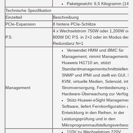
Paketgewicht: 6,5 Kilogramm (14,3
Technische Spezifikation
Einzelteil
Beschreibung
PCIe-Expansion
8 hintere PCIe-Schlitze
4 x Wechselstrom 750W oder 1,200W ode
P.S.
800W DC P.S. in 2+2 oder im Modus der
Redundanz N+1
Verwendet HMM und iBMC für
Management, nimmt Managementchi
Huaweis Hi1710 an, stützt
Standardmanagementschnittstellen, w
SNMP und IPMI und stellt ein GUI, Fe
KVM, virtuelle Medien, Solenoid, intel
Management
Stromversorgung, Fernbedienung un
Hardware-Überwachung zur Verfügu
Stütz-Huawei-eSight Management-
Software, liefert Fernkonfiguration un
Entwicklung in den Reihen, in der
Leistungsprüfung und in den
Mikroprogrammaufstellungsverbesse
110V zu Wechselstrom 220V