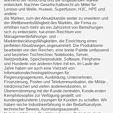
während der Nordchina und die umgebenden Märkte
entwickelt. Nachher Gesellschaftsrecht als Mittel für
Lenovo und Welle, Huawei, Superfusion, H3C, HPE und
andere
die Marken, zum der Absatzkanäle weiter zu erweitern und
der Wettbewerbsfähigkeit des Marktes, die Firma zu
erhöhen nach mehr als ein Jahrzehnt von Bemühungen
sich zu entwickeln, hat einen Reichtum von
Managementerfahrungs- und -
Marktentwicklungsfähigkeiten, die Einrichtung eines
perfekten Absatzweges angesammelt. Die Produktserie
bearbeitet von den Reichen, eine breite Palette umfassend
und beziehen Tischrechner, Notebooks, Server,
Netzprodukte, Speicherprodukte, Software, Peripherie-
und Hunderte von anderen Arten mit ein. Im Laufe der
Jahre haben wir auch eine Vielzahl von
Informationstechnologielösungen für
Regierungsagenturen, Ausbildung, Unternehmen,
Finanzierung, Posten und Telekommunikation, die Militär-,
medizinischen und vielen andereindustrien, in
Übereinstimmung mit der Kunde-zentralen, Kunde-ersten
Kernphilosophie zur Verfügung gestellt, um
kundengebundene Lösungen für Kunden zu schaffen. Wir
haben reiche Industrieerfahrung in der Bedarfsanalyse,
technischer Beweis, Ausrüstungsauswahl,