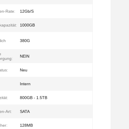
len-Rate:
12Gb/S
kapazität:
1000GB
lich
380G
e
NEIN
orgung:
atus:
Neu
Intern
tät:
800GB - 1.5TB
len-Art:
SATA
cher:
128MB