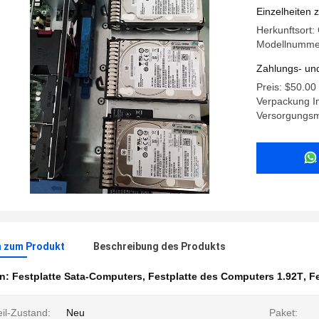
Einzelheiten 
Herkunftsort
Modellnummer
Zahlungs- un
Preis: $50.00
Verpackung I
Versorgungsma
n zum Produkt
Beschreibung des Produkts
en:
Festplatte Sata-Computers
,
Festplatte des Computers 1.92T
,
F
eil-Zustand:
Neu
Paket: