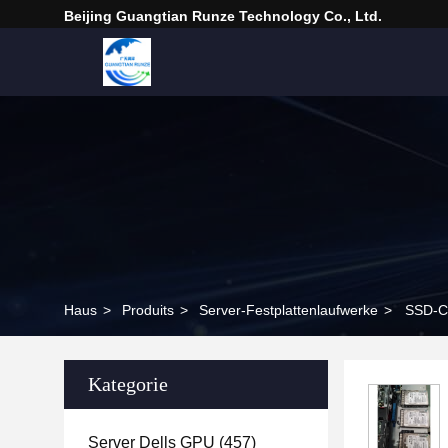
Beijing Guangtian Runze Technology Co., Ltd.
Haus
>
Produits
>
Server-Festplattenlaufwerke
>
SSD-CP
Kategorie
Server Dells GPU
(457)