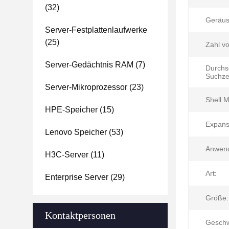
(32)
Geräus
Server-Festplattenlaufwerke
(25)
Zahl v
Server-Gedächtnis RAM
(7)
Durchsc
Suchzei
Server-Mikroprozessor
(23)
Shell M
HPE-Speicher
(15)
Expans
Lenovo Speicher
(53)
Anwen
H3C-Server
(11)
Art:
Enterprise Server
(29)
Größe:
Kontaktpersonen
Geschw