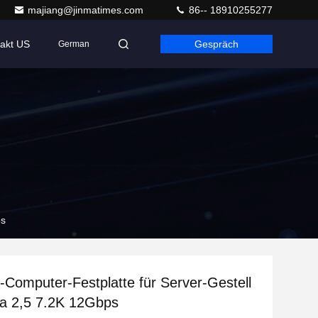
majiang@jinmatimes.com
86-- 18910255277
akt US
Gespräch
German
ps
omputer-Festplatte für Server-Gestell
ta 2,5 7.2K 12Gbps