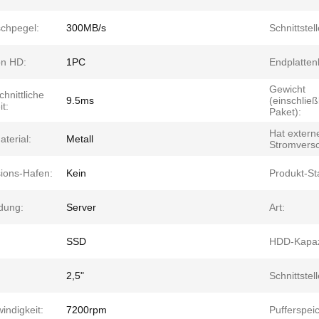
chpegel:
300MB/s
Schnittstel
on HD:
1PC
Endplatten
Gewicht
hnittliche
9.5ms
(einschließ
t:
Paket):
Hat extern
aterial:
Metall
Stromvers
ions-Hafen:
Kein
Produkt-St
dung:
Server
Art:
SSD
HDD-Kapazi
2,5"
Schnittstel
indigkeit:
7200rpm
Pufferspei