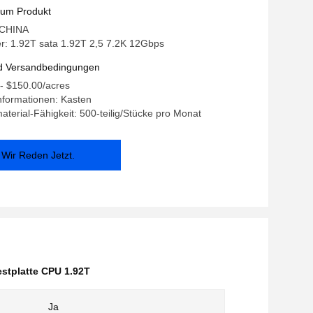
zum Produkt
: CHINA
: 1.92T sata 1.92T 2,5 7.2K 12Gbps
d Versandbedingungen
 - $150.00/acres
nformationen: Kasten
terial-Fähigkeit: 500-teilig/Stücke pro Monat
Wir Reden Jetzt.
estplatte CPU 1.92T
Ja