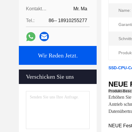
Kontaktpersonen:
Mr. Ma
Name:
Tel.:
86-- 18910255277
Garanti
Schnitts
Produk
Wir Reden Jetzt.
SSD-CPU-Com
Verschicken Sie uns
NEUE F
Produkt-Besc
Erhöhen Sie 
Antrieb schn
Datenübertr
NEUE Festp