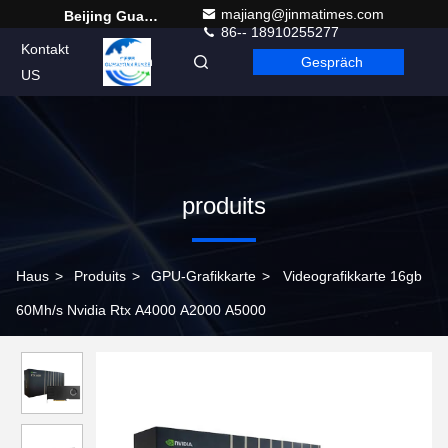
majiang@jinmatimes.com
Beijing Guangtian Runze Technology Co., Ltd.
86-- 18910255277
Kontakt
Gespräch
German
US
produits
Haus
>
Produits
>
GPU-Grafikkarte
>
Videografikkarte 16gb
60Mh/s Nvidia Rtx A4000 A2000 A5000