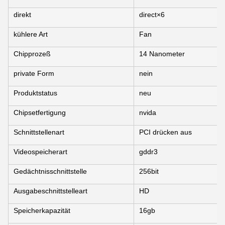
direkt
direct×6
kühlere Art
Fan
Chipprozeß
14 Nanometer
private Form
nein
Produktstatus
neu
Chipsetfertigung
nvida
Schnittstellenart
PCI drücken aus
Videospeicherart
gddr3
Gedächtnisschnittstelle
256bit
Ausgabeschnittstelleart
HD
Speicherkapazität
16gb