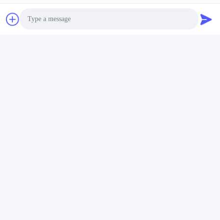
Photo
Video Call
Audio Call