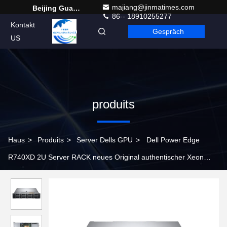
majiang@jinmatimes.com
Beijing Guangtian Runze Technology Co., Ltd.
86-- 18910255277
Kontakt
Gespräch
German
US
produits
Haus
>
Produits
>
Server Dells GPU
>
Dell Power Edge
R740XD 2U Server RACK neues Original authentischer Xeon
Gold, Xeon Silber Prozessor