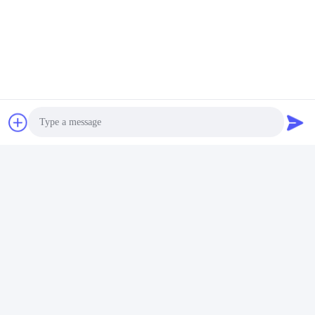
Senden
Photo
Video Call
Ähnliche Erzeugnisse
Audio Call