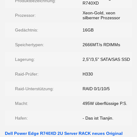
Produktbezeichnung:
R740XD
Xeon-Gold, xeon
Prozessor:
silberner Prozessor
Gedächtnis:
16GB
Speichertypen:
2666MT/s RDIMMs
Lagerung:
2,5"/3,5" SATA/SAS SSD
Raid-Prüfer:
H330
Raid-Unterstützung:
RAID 0/1/10/5
Macht:
495W überflüssige P.S.
Hafen:
- Das ist Tianjin.
Dell Power Edge R740XD 2U Server RACK neues Original