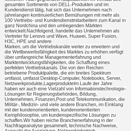
gesamten Sortiments von DELL-Produkten und im
Kundendienst tätig, hat sich das Unternehmen nach
jahrelangen kontinuierlichen Bemühungen mit mehr als
100 Vertriebs- und Kundendienstmitarbeitern zum Kanal in
ganz Nordchina und den umliegenden Märkten
entwickelt.Nachfolgend, handelte das Unternehmen als
Vertreter für Lenovo und Wave, Huawei, Super Fusion,
H3C, HPE und andere
Marken, um die Vertriebskanäle weiter zu erweitern und
die Wettbewerbsfähigkeit des Marktes zu erhöhen.verfügt
über umfangreiche Managementerfahrung und
Marktentwicklungsfähigkeiten, die Schaffung eines
perfekten Vertriebskanals. Die von den Reichen
betriebene Produktpalette, die ein breites Spektrum
umfasst, umfasst Desktop-Computer, Notebooks, Server,
Netzwerkprodukte,LagerprodukteIm Laufe der Jahre
haben wir auch eine Vielzahl von Informationstechnologie-
Lösungen für Regierungsbehörden, Bildung,
Unternehmen, Finanzen,Post und Telekommunikation, die
Militär-, Medizin- und viele andere Branchen, im Einklang
mit der kundenorientierten, kundenorientierten
Kernphilosophie, um kundenspezifische Lösungen zu
schaffen.Wir haben reiche Branchenerfahrung in der
Nachfrageanalyse gesammelt, technische Nachweise,
Auswahl der Ausrüstung, Netzwerkinbetrieb,