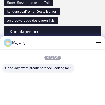
Soem-Server des engen Tals
kundenspezifischer Gestellserver
emc-poweredge des engen Tals
Kontaktpersonen
Majiang
Kontaktpersonen:
Mr. Ma
Tel.:
86-- 18910255277
4:42 AM
Good day, what product are you looking for?
Wir Reden Jetzt.
Verschicken Sie uns