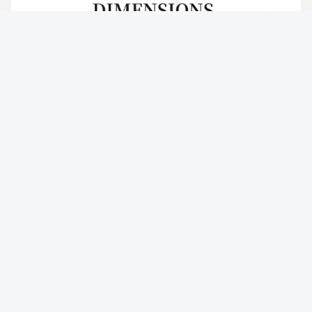
Photo
Video Call
Audio Call