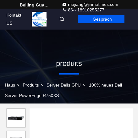
majiang@jinmatimes.com
Beijing Guangtian Runze Technology Co., Ltd.
86-- 18910255277
Kontakt
Gespräch
German
US
produits
Haus
>
Produits
>
Server Dells GPU
>
100% neues Dell
Server PowerEdge R750XS