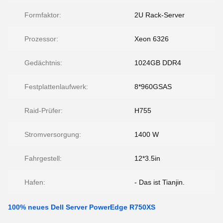
Formfaktor:
2U Rack-Server
Prozessor:
Xeon 6326
Gedächtnis:
1024GB DDR4
Festplattenlaufwerk:
8*960GSAS
Raid-Prüfer:
H755
Stromversorgung:
1400 W
Fahrgestell:
12*3.5in
Hafen:
- Das ist Tianjin.
100% neues Dell Server PowerEdge R750XS