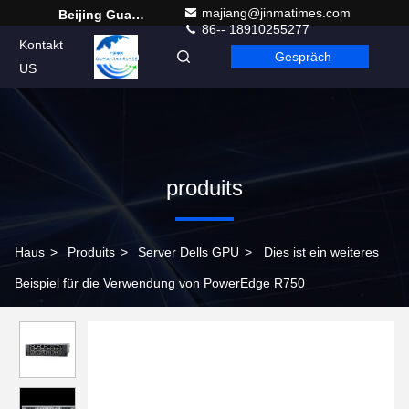
majiang@jinmatimes.com
Beijing Guangtian Runze Technology Co., Ltd.
86-- 18910255277
Kontakt
Gespräch
German
US
produits
Haus
>
Produits
>
Server Dells GPU
>
Dies ist ein weiteres
Beispiel für die Verwendung von PowerEdge R750