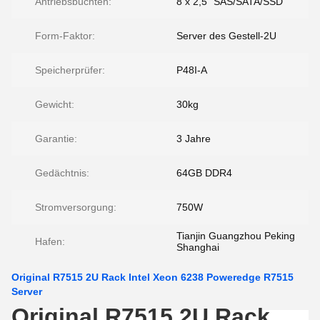
Antriebsbuchten:
8 x 2,5" SAS/SATA/SSD
Form-Faktor:
Server des Gestell-2U
Speicherprüfer:
P48I-A
Gewicht:
30kg
Garantie:
3 Jahre
Gedächtnis:
64GB DDR4
Stromversorgung:
750W
Tianjin Guangzhou Peking
Hafen:
Shanghai
Original R7515 2U Rack Intel Xeon 6238 Poweredge R7515
Server
Original R7515 2U Rack