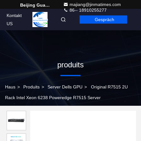
majiang@jinmatimes.com
Beijing Guangtian Runze Technology Co., Ltd.
86-- 18910255277
Kontakt
Gespräch
German
US
produits
Haus
>
Produits
>
Server Dells GPU
>
Original R7515 2U
Rack Intel Xeon 6238 Poweredge R7515 Server