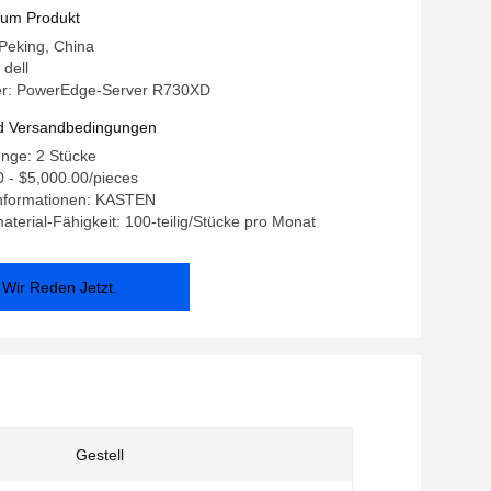
zum Produkt
 Peking, China
dell
r: PowerEdge-Server R730XD
d Versandbedingungen
nge: 2 Stücke
0 - $5,000.00/pieces
nformationen: KASTEN
terial-Fähigkeit: 100-teilig/Stücke pro Monat
Wir Reden Jetzt.
Gestell