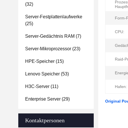
Prozes
(32)
Hauptf
Server-Festplattenlaufwerke
Form-F
(25)
CPU:
Server-Gedächtnis RAM
(7)
Gedäch
Server-Mikroprozessor
(23)
Raid-Pr
HPE-Speicher
(15)
Energi
Lenovo Speicher
(53)
H3C-Server
(11)
Hafen:
Enterprise Server
(29)
Original Po
Kontaktpersonen