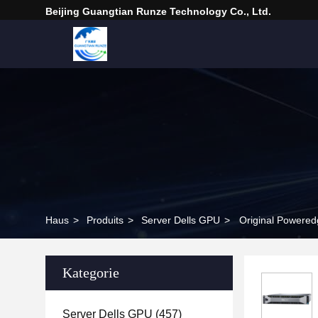
Beijing Guangtian Runze Technology Co., Ltd.
Haus
>
Produits
>
Server Dells GPU
>
Original Powered
Kategorie
Server Dells GPU
(457)