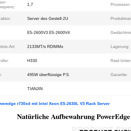
sor-
1,7
Prozessor-
requenz:
aktor:
Server des Gestell-2U
Produktna
E5-2600V3 E5-2600V4
Gedächtnis
tnis-Art:
2133MT/s RDIMMs
Lagerung:
üfer:
H330
Raid-Unter
e:
495W überflüssige P.S.
Garantie:
TIANJIN
weredge r730xd mit Intel Xeon E5-2630L V3 Rack Server
Natürliche Aufbewahrung PowerEdge