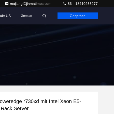
majiang@jinmatimes.com
86-- 18910255277
akt US
Gespräch
German
Poweredge r730xd mit Intel Xeon E5-
 Rack Server