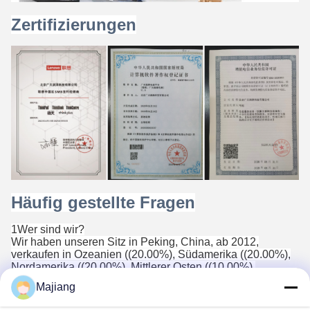
Zertifizierungen
Häufig gestellte Fragen
1Wer sind wir?
Wir haben unseren Sitz in Peking, China, ab 2012,
verkaufen in Ozeanien ((20.00%), Südamerika ((20.00%),
Nordamerika ((20.00%), Mittlerer Osten ((10.00%),
Mittelamerika ((10.00%), Südostasien ((9.00%), Ostasien
Majiang
((8.00%),Westeuropa (2).00%), Afrika(1.00%). Es gibt
insgesamt etwa 101-200 Leute in unserem Büro.