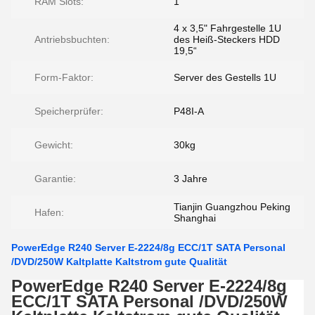
RAM Slots:
1
4 x 3,5" Fahrgestelle 1U
Antriebsbuchten:
des Heiß-Steckers HDD
19,5“
Form-Faktor:
Server des Gestells 1U
Speicherprüfer:
P48I-A
Gewicht:
30kg
Garantie:
3 Jahre
Tianjin Guangzhou Peking
Hafen:
Shanghai
PowerEdge R240 Server E-2224/8g ECC/1T SATA Personal
/DVD/250W Kaltplatte Kaltstrom gute Qualität
PowerEdge R240 Server E-2224/8g
ECC/1T SATA Personal /DVD/250W