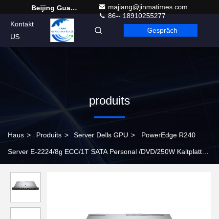
majiang@jinmatimes.com
Beijing Guangtian Runze Technology Co., Ltd.
86-- 18910255277
Kontakt
Gespräch
German
US
produits
Haus
>
Produits
>
Server Dells GPU
>
PowerEdge R240
Server E-2224/8g ECC/1T SATA Personal /DVD/250W Kaltplatte
Kaltstrom gute Qualität