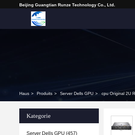
Beijing Guangtian Runze Technology Co., Ltd.
Haus
>
Produits
>
Server Dells GPU
>
cpu Original 2U
Kategorie
Server Dells GPU
(457)