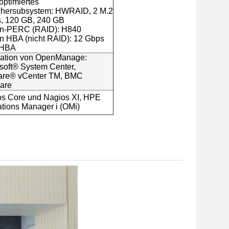
optimiertes
chersubsystem: HWRAID, 2 M.2
, 120 GB, 240 GB
n-PERC (RAID): H840
 HBA (nicht RAID): 12 Gbps
 HBA
ration von OpenManage:
soft® System Center,
re® vCenter TM, BMC
are
s Core und Nagios XI, HPE
tions Manager i (OMi)