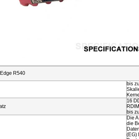
Edge R540
bis z
Skali
Kerne
16 DD
atz
RDIM
bis z
Die A
die B
Daten
(EG) 