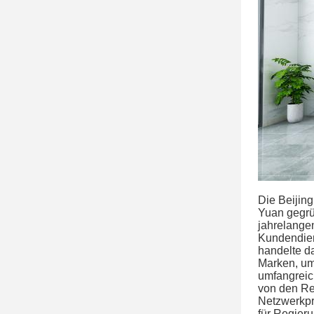
Die Beijin
Yuan gegrü
jahrelange
Kundendien
handelte d
Marken, um
umfangreic
von den Re
Netzwerkpr
für Regier