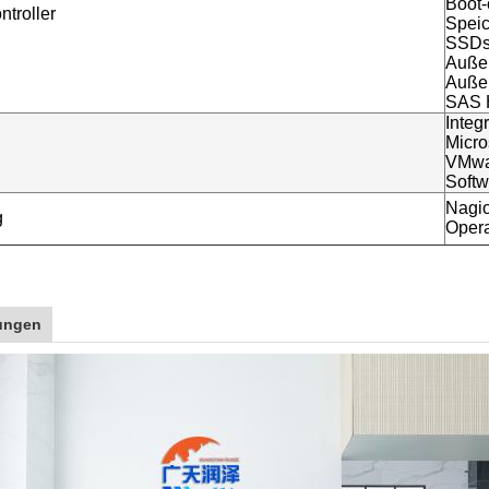
Boot-
ntroller
Spei
SSDs
Auße
Außen
SAS
Integ
Micro
VMwa
Softw
Nagio
g
Opera
rungen