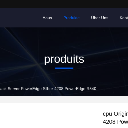
Haus
Produkte
Über Uns
Kont
produits
 Rack Server PowerEdge Silber 4208 PowerEdge R540
cpu Origi
4208 Pow