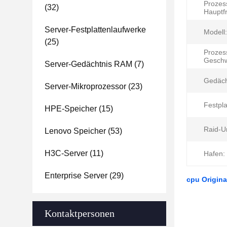
Prozes
(32)
Hauptf
Server-Festplattenlaufwerke
Modell:
(25)
Prozes
Geschw
Server-Gedächtnis RAM
(7)
Gedäch
Server-Mikroprozessor
(23)
Festpla
HPE-Speicher
(15)
Raid-U
Lenovo Speicher
(53)
H3C-Server
(11)
Hafen:
Enterprise Server
(29)
cpu Origin
Kontaktpersonen