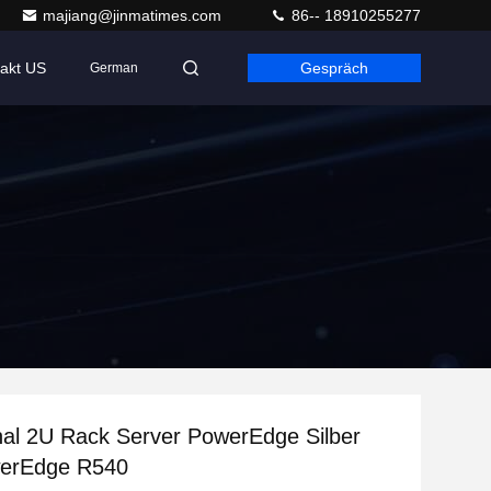
majiang@jinmatimes.com
86-- 18910255277
akt US
Gespräch
German
nal 2U Rack Server PowerEdge Silber
erEdge R540