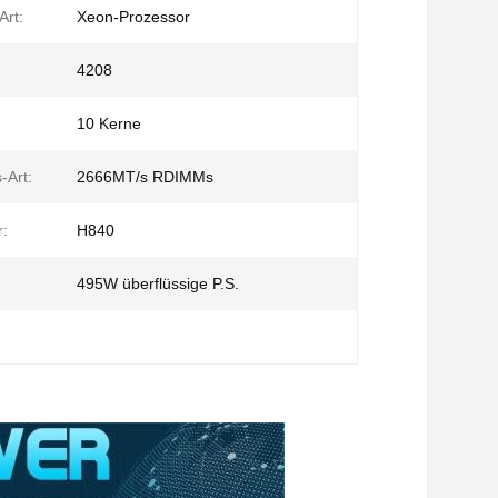
Art:
Xeon-Prozessor
4208
10 Kerne
-Art:
2666MT/s RDIMMs
r:
H840
495W überflüssige P.S.