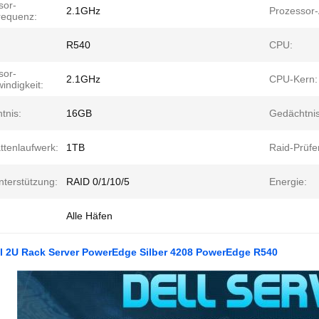
sor-
2.1GHz
Prozessor-
requenz:
R540
CPU:
sor-
2.1GHz
CPU-Kern:
indigkeit:
tnis:
16GB
Gedächtnis
ttenlaufwerk:
1TB
Raid-Prüfe
nterstützung:
RAID 0/1/10/5
Energie:
Alle Häfen
al 2U Rack Server PowerEdge Silber 4208 PowerEdge R540