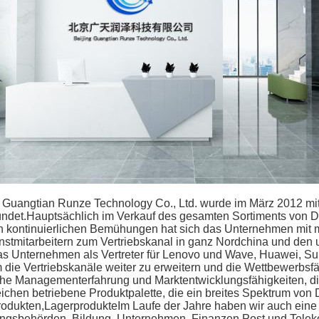
g Guangtian Runze Technology Co., Ltd. wurde im März 2012 mit
ndet.Hauptsächlich im Verkauf des gesamten Sortiments von 
n kontinuierlichen Bemühungen hat sich das Unternehmen mit m
stmitarbeitern zum Vertriebskanal in ganz Nordchina und den 
as Unternehmen als Vertreter für Lenovo und Wave, Huawei, S
 die Vertriebskanäle weiter zu erweitern und die Wettbewerbsfä
he Managementerfahrung und Marktentwicklungsfähigkeiten, die
ichen betriebene Produktpalette, die ein breites Spektrum von
odukten,LagerprodukteIm Laufe der Jahre haben wir auch eine 
ungsbehörden, Bildung, Unternehmen, Finanzen,Post und Telekom