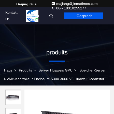
majiang@jinmatimes.com
Beijing Guangtian Runze Technology Co., Ltd.
86-- 18910255277
Kontakt
Gespräch
German
US
produits
Haus
>
Produits
>
Server Huaweis GPU
>
Speicher-Server
NVMe-Kontrolleur Enclosure 5300 3000 V6 Huawei Oceanstor
Dorado