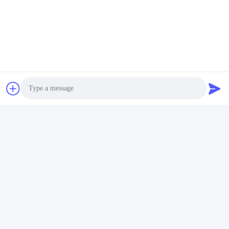
Photo
Video Call
Audio Call
FAQ
wer sind wir?
1. 