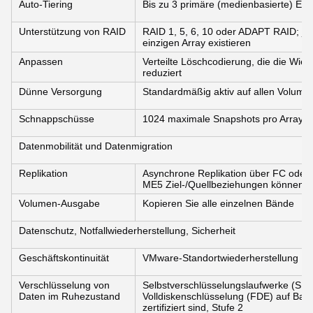
Auto-Tiering
Bis zu 3 primäre (medienbasierte) Eb
Unterstützung von RAID
RAID 1, 5, 6, 10 oder ADAPT RAID; je
einzigen Array existieren
Anpassen
Verteilte Löschcodierung, die die Wied
reduziert
Dünne Versorgung
Standardmäßig aktiv auf allen Volumes,
Schnappschüsse
1024 maximale Snapshots pro Array
Datenmobilität und Datenmigration
Replikation
Asynchrone Replikation über FC oder
ME5 Ziel-/Quellbeziehungen können ein
Volumen-Ausgabe
Kopieren Sie alle einzelnen Bände
Datenschutz, Notfallwiederherstellung, Sicherheit
Geschäftskontinuität
VMware-Standortwiederherstellung
Verschlüsselung von
Selbstverschlüsselungslaufwerke (SE
Daten im Ruhezustand
Volldiskenschlüsselung (FDE) auf Bas
zertifiziert sind, Stufe 2