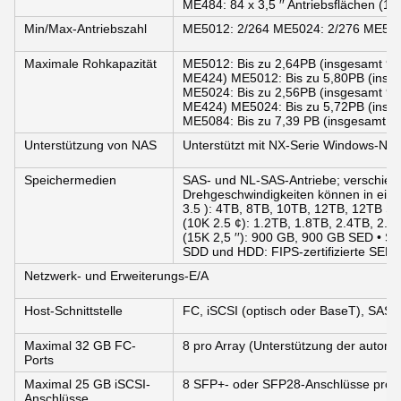
ME484: 84 x 3,5 ′′ Antriebsflächen (1
Min/Max-Antriebszahl
ME5012: 2/264 ME5024: 2/276 ME508
Maximale Rohkapazität
ME5012: Bis zu 2,64PB (insgesamt 9 
ME424) ME5012: Bis zu 5,80PB (insg
ME5024: Bis zu 2,56PB (insgesamt 9 
ME424) ME5024: Bis zu 5,72PB (insg
ME5084: Bis zu 7,39 PB (insgesamt m
Unterstützung von NAS
Unterstützt mit NX-Serie Windows-NA
Speichermedien
SAS- und NL-SAS-Antriebe; verschied
Drehgeschwindigkeiten können in ein
3.5 ): 4TB, 8TB, 10TB, 12TB, 12TB S
(10K 2.5 ¢): 1.2TB, 1.8TB, 2.4TB, 2.
(15K 2,5 ′′): 900 GB, 900 GB SED • S
SDD und HDD: FIPS-zertifizierte SED
Netzwerk- und Erweiterungs-E/A
Host-Schnittstelle
FC, iSCSI (optisch oder BaseT), SAS
Maximal 32 GB FC-
8 pro Array (Unterstützung der autom
Ports
Maximal 25 GB iSCSI-
8 SFP+- oder SFP28-Anschlüsse pro A
Anschlüsse