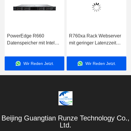
PowerEdge R660
R760xa Rack Webserver
r-
Datenspeicher mit Intel
mit geringer Latenzzeit
en
Xeon-Prozessor für
Xeon CPU 64 GB
Geschäftsanwendungen
Speicher SSD Festplatte
Wir Reden Jetzt.
Wir Reden Jetzt.
750W Stromversorgung
Modellnummer R7525
Beijing Guangtian Runze Technology Co.,
Ltd.