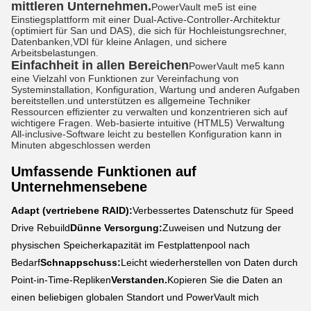
mittleren Unternehmen.
PowerVault me5 ist eine
Einstiegsplattform mit einer Dual-Active-Controller-Architektur
(optimiert für San und DAS), die sich für Hochleistungsrechner,
Datenbanken,VDI für kleine Anlagen, und sichere
Arbeitsbelastungen.
Einfachheit in allen Bereichen
PowerVault me5 kann
eine Vielzahl von Funktionen zur Vereinfachung von
Systeminstallation, Konfiguration, Wartung und anderen Aufgaben
bereitstellen.und unterstützen es allgemeine Techniker
Ressourcen effizienter zu verwalten und konzentrieren sich auf
wichtigere Fragen. Web-basierte intuitive (HTML5) Verwaltung
All-inclusive-Software leicht zu bestellen Konfiguration kann in
Minuten abgeschlossen werden
Umfassende Funktionen auf
Unternehmensebene
Adapt (vertriebene RAID):
Verbessertes Datenschutz für Speed
Drive Rebuild
Dünne Versorgung:
Zuweisen und Nutzung der
physischen Speicherkapazität im Festplattenpool nach
Bedarf
Schnappschuss:
Leicht wiederherstellen von Daten durch
Point-in-Time-Repliken
Verstanden.
Kopieren Sie die Daten an
einen beliebigen globalen Standort und PowerVault mich