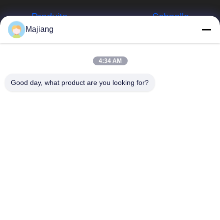
Produits
Schnelle
Links
Majiang
Server Dells GPU
Unternehmensprofil
majiang@jinmatimes.com
HPE-Gestell-
4:34 AM
Server
Werksbesichtigung
86--
Good day, what product are you looking for?
18910255277
Server Lenovo
Qualitätskontrolle
GPU
Raum 405,
Nachrichten
Gebäude 14, Yard
Dell Rack Server
38, Südbereich
Sitemap
Grönlands
Server Inspur
Zhongyang bitte,
GPU
Datenschutzrichtlinie
Peking China.
Server Huaweis
GPU
Speicherserver
des engen Tals