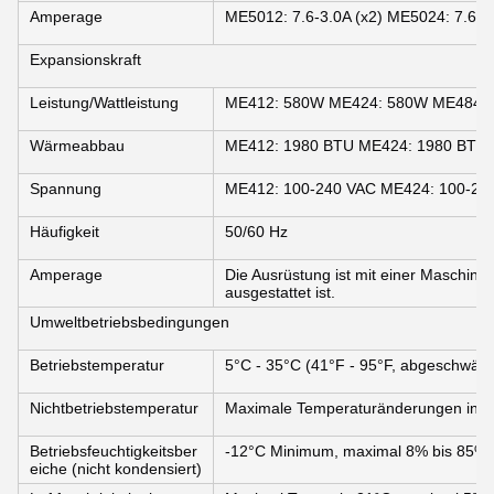
Amperage
ME5012: 7.6-3.0A (x2) ME5024: 7.6-3.
Expansionskraft
Leistung/Wattleistung
ME412: 580W ME424: 580W ME484:
Wärmeabbau
ME412: 1980 BTU ME424: 1980 BTU
Spannung
ME412: 100-240 VAC ME424: 100-24
Häufigkeit
50/60 Hz
Amperage
Die Ausrüstung ist mit einer Maschine 
ausgestattet ist.
Umweltbetriebsbedingungen
Betriebstemperatur
5°C - 35°C (41°F - 95°F, abgeschwä
Nichtbetriebstemperatur
Maximale Temperaturänderungen in ei
Betriebsfeuchtigkeitsber
-12°C Minimum, maximal 8% bis 85%, 
eiche (nicht kondensiert)