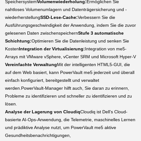
Speichersystem
Volumenwiederholung:
Ermöglichen Sie
nahtloses Volumenumlagern und Datenträgersicherung und -
wiederherstellung
SSD-Lese-Cache:
Verbessern Sie die
Ausführungsgeschwindigkeit der Anwendung, indem Sie die zuvor
gelesenen Daten zwischenspeichern
Stufe 3 automatische
Schichtung:
Optimieren Sie die Datenleistung und senken Sie
Kosten
Integration der Virtualisierung:
Integration von me5-
Arrays mit VMware vSphere, vCenter SRM und Microsoft Hyper-V
Vereinfachte Verwaltung
Mit der intelligenten HTML5-GUI, die
auf dem Web basiert, kann PowerVault me5 jederzeit und überall
einfach konfiguriert, bereitgestellt und verwaltet
werden.PowerVault-Manager hilft auch, Sie daran zu erinnern,
Probleme zu identifizieren und schneller zu identifizieren und zu
lösen.
Analyse der Lagerung von Cloudiq
Cloudiq ist Dell's Cloud-
basierte AI-Ops-Anwendung, die Telemetrie, maschinelles Lernen
und prädiktive Analyse nutzt, um PowerVault me5 aktive
Gesundheitsbenachrichtigungen,