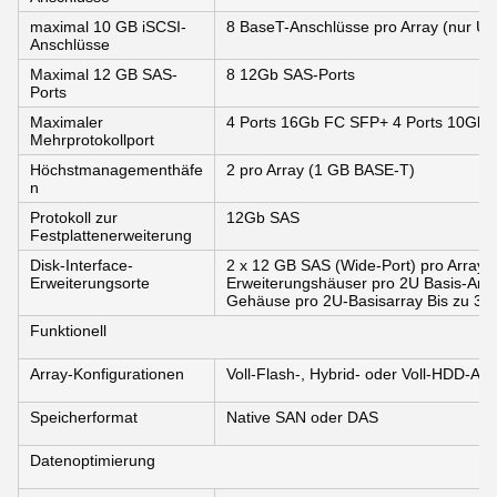
maximal 10 GB iSCSI-
8 BaseT-Anschlüsse pro Array (nur Unt
Anschlüsse
Maximal 12 GB SAS-
8 12Gb SAS-Ports
Ports
Maximaler
4 Ports 16Gb FC SFP+ 4 Ports 10Gb 
Mehrprotokollport
Höchstmanagementhäfe
2 pro Array (1 GB BASE-T)
n
Protokoll zur
12Gb SAS
Festplattenerweiterung
Disk-Interface-
2 x 12 GB SAS (Wide-Port) pro Array (1
Erweiterungsorte
Erweiterungshäuser pro 2U Basis-Arra
Gehäuse pro 2U-Basisarray Bis zu 3 
Funktionell
Array-Konfigurationen
Voll-Flash-, Hybrid- oder Voll-HDD-Arr
Speicherformat
Native SAN oder DAS
Datenoptimierung