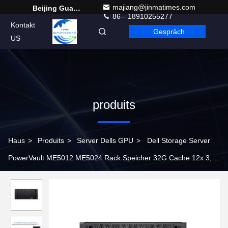
majiang@jinmatimes.com
Beijing Guangtian Runze Technology Co., Ltd.
86-- 18910255277
Kontakt
Gespräch
German
US
produits
Haus
>
Produits
>
Server Dells GPU
>
Dell Storage Server
PowerVault ME5012 ME5024 Rack Speicher 32G Cache 12x 3,5
" und 24x 2,5" SATA / SAS / SSD