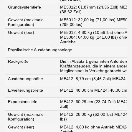
Grundsystemtiefe
ME5012: 61.87mm (24.36 Zoll) ME50
(38.62 Zoll)
Gewicht (maximale
ME5012: 32,00 kg (71,00 lbs) ME5024:
Konfiguration)
(298,00 lbs)
Gewicht (leer)
ME5012: 4,80 kg (10,56 lbs) ohne Antr
ME5084: 64,00 kg (141,00 lbs) ohne A
Antriebe
Physikalische Ausdehnungsanlage
Rackgröße
Die in Absatz 1 genannten Anforderung
Kraftfahrzeugen, die in einem anderen
Mitgliedstaat in Verkehr gebracht werd
Ausdehnungshöhe
ME412: 8,79 cm (3,46 Zoll) ME424: 8,
Erweiterungsbreite
ME412: 48,30 cm ME424: 48,30 cm M
Expansionstiefe
ME412: 60,29 cm (23,74 Zoll) ME424:
Zoll)
Gewicht (maximale
ME412: 28,00 kg (62,00 lbs) ME424: 2
Konfiguration)
lbs)
Gewicht (leer)
ME412: 4,80 kg ohne Antrieb ME424: 
Antrieb