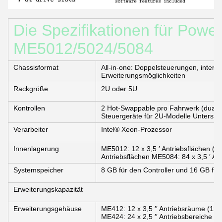
Die Spezifikationen für Power
ME5012/5024/5084
Chassisformat
All-in-one: Doppelsteuerungen, intern
Erweiterungsmöglichkeiten
Rackgröße
2U oder 5U
Kontrollen
2 Hot-Swappable pro Fahrwerk (dual-ac
Steuergeräte für 2U-Modelle Unterstüt
Verarbeiter
Intel® Xeon-Prozessor
Innenlagerung
ME5012: 12 x 3,5 ′ Antriebsflächen (2,5
Antriebsflächen ME5084: 84 x 3,5 ′ Antr
Systemspeicher
8 GB für den Controller und 16 GB fü
Erweiterungskapazität
Erweiterungsgehäuse
ME412: 12 x 3,5 ′′ Antriebsräume (12
ME424: 24 x 2,5 ′′ Antriebsbereiche (