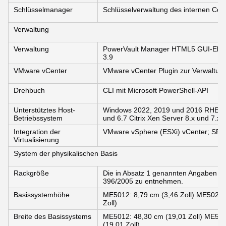
Schlüsselmanager
Schlüsselverwaltung des internen Cont
Verwaltung
Verwaltung
PowerVault Manager HTML5 GUI-Elem
3.9
VMware vCenter
VMware vCenter Plugin zur Verwaltun
Drehbuch
CLI mit Microsoft PowerShell-API
Unterstütztes Host-
Windows 2022, 2019 und 2016 RHEL 8
Betriebssystem
und 6.7 Citrix Xen Server 8.x und 7.x
Integration der
VMware vSphere (ESXi) vCenter; SRM
Virtualisierung
System der physikalischen Basis
Rackgröße
Die in Absatz 1 genannten Angaben si
396/2005 zu entnehmen.
Basissystemhöhe
ME5012: 8,79 cm (3,46 Zoll) ME5024: 
Zoll)
Breite des Basissystems
ME5012: 48,30 cm (19,01 Zoll) ME502
(19,01 Zoll)