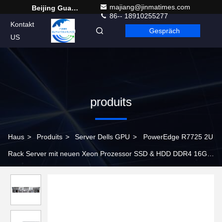
majiang@jinmatimes.com
Beijing Guangtian Runze Technology Co., Ltd.
86-- 18910255277
Kontakt
Gespräch
German
US
produits
Haus
>
Produits
>
Server Dells GPU
>
PowerEdge R7725 2U
Rack Server mit neuen Xeon Prozessor SSD & HDD DDR4 16GB-
64GB Speicher auf Lager