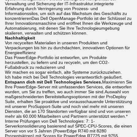
Verwaltung und Sicherung der IT-Infrastruktur.integrierte
Erfahrung durch Verringerung von Prozess- und
Informationssilos, um sich auf das Wachstum des Geschäfts zu
konzentrierenDas Dell OpenManage-Portfolio ist der Schlüssel zu
Ihrer Innovationsmaschine und eröffnet Ihnen die Werkzeuge und
Automatisierung, mit denen Sie Ihre Technologieumgebung
skalieren, verwalten und schützen können.
Nachhaltigkeit
Von recycelten Materialien in unseren Produkten und
Verpackungen bis hin zu durchdachten, innovativen Optionen für
Energieeffizienz
Das PowerEdge-Portfolio ist entworfen, um Produkte
herzustellen, zu liefern und zu recyceln, um den CO2-
Fußabdruck zu reduzieren und
Wir machen es sogar einfach, alte Systeme zurückzuziehen.
Ich habe mich bei Dell Technologies verantwortlich geäußert.
Entspann dich mit Dell Technologies Services.
Maximieren Sie
Ihre PowerEdge-Server mit umfassenden Services, die entworfen
wurden, um Sie zu treffen, wo auch immer Sie sind.Auswahl von
maßgeschneiderten Bereitstellungsoptionen mit der ProDeploy
Suite, erhalten Sie proaktive und vorausschauende Unterstützung
mit unserer ProSupport-Suite und noch viel mehr mit unseren
Diensten, die an 170 Standorten verfügbar sind und von unseren
mehr als 60.000 Mitarbeitern und Partnern unterstützt werden.*
Interne Prüfungen von Dell Technologies: 7: 1-
Serverkonsolidierung basierend auf SPEC-CPU-Scores, die einen
Server von vor 5 Jahren (PowerEdge R740 mit 8280
Prozentsätzen) mit Scores für PowerEdge R7725 mit 9755