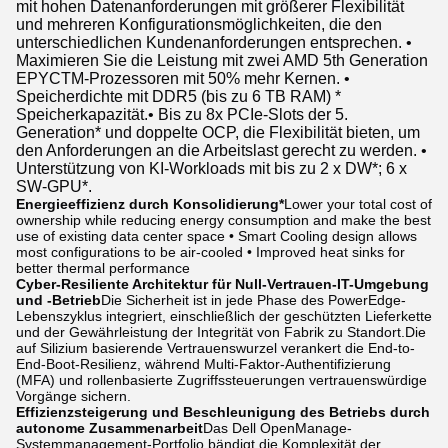
mit hohen Datenanforderungen mit größerer Flexibilität
und mehreren Konfigurationsmöglichkeiten, die den
unterschiedlichen Kundenanforderungen entsprechen. •
Maximieren Sie die Leistung mit zwei AMD 5th Generation
EPYCTM-Prozessoren mit 50% mehr Kernen. •
Speicherdichte mit DDR5 (bis zu 6 TB RAM) *
Speicherkapazität.• Bis zu 8x PCIe-Slots der 5.
Generation* und doppelte OCP, die Flexibilität bieten, um
den Anforderungen an die Arbeitslast gerecht zu werden. •
Unterstützung von KI-Workloads mit bis zu 2 x DW*; 6 x
SW-GPU*.
Energieeffizienz durch Konsolidierung*
Lower your total cost of
ownership while reducing energy consumption and make the best
use of existing data center space • Smart Cooling design allows
most configurations to be air-cooled • Improved heat sinks for
better thermal performance
Cyber-Resiliente Architektur für Null-Vertrauen-IT-Umgebung
und -Betrieb
Die Sicherheit ist in jede Phase des PowerEdge-
Lebenszyklus integriert, einschließlich der geschützten Lieferkette
und der Gewährleistung der Integrität von Fabrik zu Standort.Die
auf Silizium basierende Vertrauenswurzel verankert die End-to-
End-Boot-Resilienz, während Multi-Faktor-Authentifizierung
(MFA) und rollenbasierte Zugriffssteuerungen vertrauenswürdige
Vorgänge sichern.
Effizienzsteigerung und Beschleunigung des Betriebs durch
autonome Zusammenarbeit
Das Dell OpenManage-
Systemmanagement-Portfolio bändigt die Komplexität der