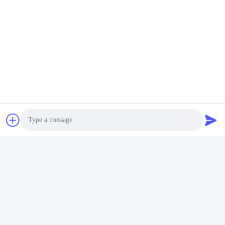
Ähnliche Erzeugnisse
PowerEdge R470 Rack-
PowerEdge R660
Server für Internet-Computer-
Datenspeicher mit Intel
Datenspeicheranwendungen
Xeon-Prozessor für
Photo
Server
Geschäftsanwendungen
Wir Reden Jetzt.
Wir Reden Jetzt.
Video Call
Audio Call