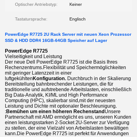
Optischer Antriebstyp:
Keiner
Tastatursprache:
Englisch
PowerEdge R7725 2U Rack Server mit neuen Xeon Prozessor
SSD & HDD DDR4 16GB-64GB Speicher auf Lager
PowerEdge R7725
Vielseitigkeit und Leistung
Der neue Dell PowerEdge R7725 ist die Basis Ihres
Rechenzentrums.Flexibilität und Speichermöglichkeiten
mit geringer Latenzzeit in einer
luftgekühlten
Konfiguration.
Durchbruch in der Skalierung
Bereitstellung bahnbrechender Leistungen, die für
traditionelle und aufstrebende Arbeitslasten, einschließlich
Big Data-Analytik, KI/ML und High Performance
Computing (HPC), skalierbar sind,mit der neuesten
Leistung und Dichte mit optionaler Beschleunigung.
:
Bemühen um einen höheren Rechenstand
Unsere
Partnerschaft mit AMD ermöglicht es uns, unseren Kunden
einen leistungsstarken 2-Socket 2U-Server zur Verfügung
zu stellen, der eine Vielzahl von Arbeitslasten bewältigen
kann.Die PowerEdge R7725 ist perfekt für Anwendungen